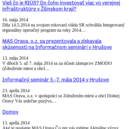
Vieš čo je RIÚS? Do čoho investovať viac vo verejnej
infraštruktúre v Žilinskom kraji?
16. mája 2014
Dňa 14.5.2014 na svojom rokovaní vláda SR schválila Integrovaný
regionálny operačný program na roky 2014…
MAS Orava, o.z. sa prezentovala a získavala
skúsenosti na Informačnom seminári v Hrušove
13. mája 2014
V dňoch 5. až 7. mája 2014 sa za účasti zástupcov ZMODO
(Združenie miest a obcí…
Informačný seminár 5.-7. mája 2014 v Hrušove
23. apríla 2014
MAS Orava, o.z. v spolupráci so Združením miest a obcí Dolnej
Oravy Vás srdečne pozýva…
Domov
13. apríla 2014
Aké je poslanie MAS Orava Čo pre vás robíme Aktuálne výzvy