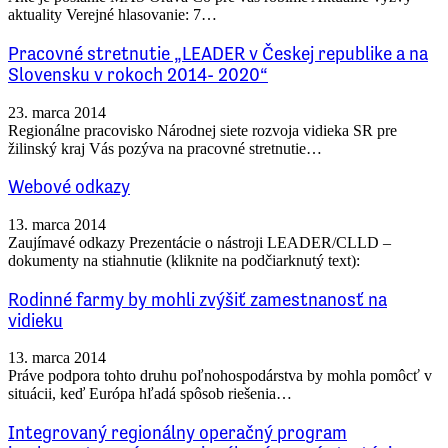
aktuality Verejné hlasovanie: 7…
Pracovné stretnutie „LEADER v Českej republike a na
Slovensku v rokoch 2014- 2020“
23. marca 2014
Regionálne pracovisko Národnej siete rozvoja vidieka SR pre
žilinský kraj Vás pozýva na pracovné stretnutie…
Webové odkazy
13. marca 2014
Zaujímavé odkazy Prezentácie o nástroji LEADER/CLLD –
dokumenty na stiahnutie (kliknite na podčiarknutý text):
Rodinné farmy by mohli zvýšiť zamestnanosť na
vidieku
13. marca 2014
Práve podpora tohto druhu poľnohospodárstva by mohla pomôcť v
situácii, keď Európa hľadá spôsob riešenia…
Integrovaný regionálny operačný program