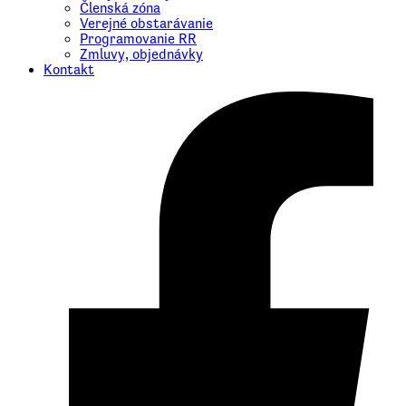
Členská zóna
Verejné obstarávanie
Programovanie RR
Zmluvy, objednávky
Kontakt