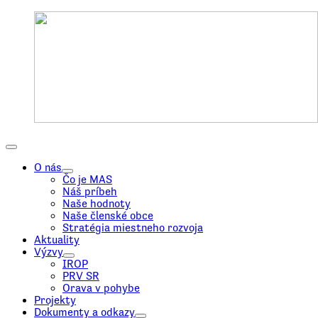
O nás
Čo je MAS
Náš príbeh
Naše hodnoty
Naše členské obce
Stratégia miestneho rozvoja
Aktuality
Výzvy
IROP
PRV SR
Orava v pohybe
Projekty
Dokumenty a odkazy