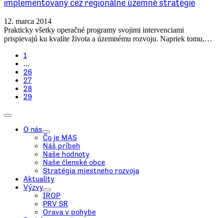
implementovaný cez regionálne územné stratégie
12. marca 2014
Prakticky všetky operačné programy svojimi intervenciami
prispievajú ku kvalite života a územnému rozvoju. Napriek tomu,…
1
…
26
27
28
29
O nás
Čo je MAS
Náš príbeh
Naše hodnoty
Naše členské obce
Stratégia miestneho rozvoja
Aktuality
Výzvy
IROP
PRV SR
Orava v pohybe