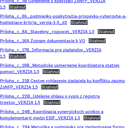
Priloha_c_5B Oznamenie o spatvzati ZoNFP_VERZIA
1.5
Stiahnuť
Priloha_c_6b_podmienky-poskytnutia-prispevku-vyberovhe-a-
hodnotiace-kritria_verzia-1-5_d2
Stiahnuť
Priloha_c_8A_Stavebny_rozpocet_VERZIA 1.5
Stiahnuť
Priloha_c_16A Zoznam dokumentacie k VO
Stiahnuť
Priloha_c_17B_Informacia pre ziadatelov_VERZIA
1.5
Stiahnuť
Priloha_c_19B_Metodicke usmernenie koordinatora statnej
pomoci_VERZIA 1.5
Stiahnuť
Priloha_c_21B Cestne vyhlasenie ziadatela ku konfliktu zaujmu
ZoNFP_VERZIA 1.5
Stiahnuť
Priloha_c_22B_Udelenie shlasu o vypis z registra
trestov_VERZIA 1.5
Stiahnuť
Priloha_c_24B_Koordinacia synergickych ucinkov a
komplementarit medzi ESIF_VERZIA 1.5
Stiahnuť
Priloha_c_29A Metodika a podmienky pre zjednodusene formy