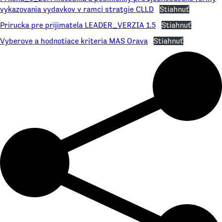
vykazovania vydavkov v ramci stratgie CLLD
Stiahnuť
Prirucka pre prijimatela LEADER_VERZIA 1.5
Stiahnuť
Vyberove a hodnotiace kriteria MAS Orava
Stiahnuť