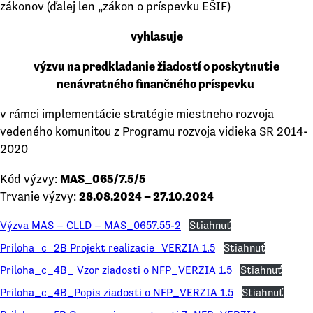
zákonov (ďalej len „zákon o príspevku EŠIF)
vyhlasuje
výzvu na predkladanie žiadostí o poskytnutie
nenávratného finančného príspevku
v rámci implementácie stratégie miestneho rozvoja
vedeného komunitou z Programu rozvoja vidieka SR 2014-
2020
Kód výzvy:
MAS_065/7.5/5
Trvanie výzvy:
28.08.2024 – 27.10.2024
Výzva MAS – CLLD – MAS_0657.55-2
Stiahnuť
Priloha_c_2B Projekt realizacie_VERZIA 1.5
Stiahnuť
Priloha_c_4B_ Vzor ziadosti o NFP_VERZIA 1.5
Stiahnuť
Priloha_c_4B_Popis ziadosti o NFP_VERZIA 1.5
Stiahnuť