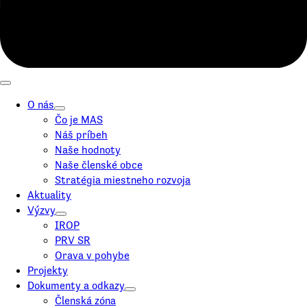
O nás
Čo je MAS
Náš príbeh
Naše hodnoty
Naše členské obce
Stratégia miestneho rozvoja
Aktuality
Výzvy
IROP
PRV SR
Orava v pohybe
Projekty
Dokumenty a odkazy
Členská zóna