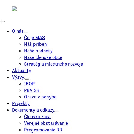
O nás
Čo je MAS
Náš príbeh
Naše hodnoty
Naše členské obce
Stratégia miestneho rozvoja
Aktuality
Výzvy
IROP
PRV SR
Orava v pohybe
Projekty
Dokumenty a odkazy
Členská zóna
Verejné obstarávanie
Programovanie RR