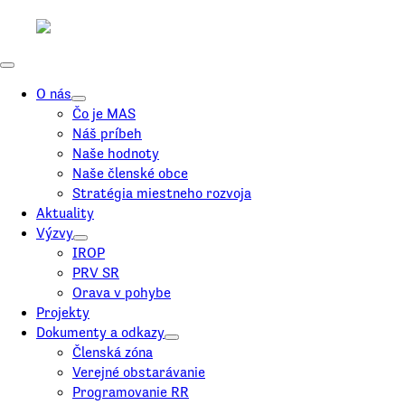
O nás
Čo je MAS
Náš príbeh
Naše hodnoty
Naše členské obce
Stratégia miestneho rozvoja
Aktuality
Výzvy
IROP
PRV SR
Orava v pohybe
Projekty
Dokumenty a odkazy
Členská zóna
Verejné obstarávanie
Programovanie RR