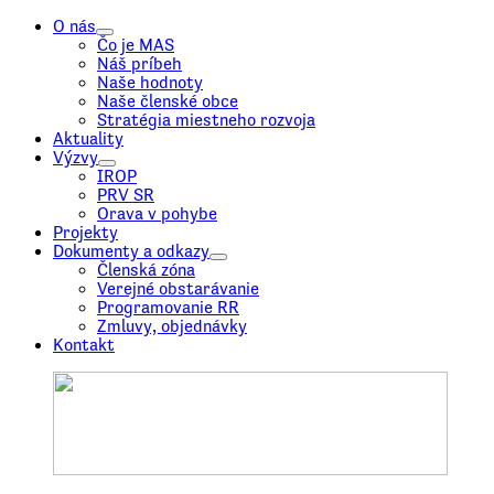
O nás
Čo je MAS
Náš príbeh
Naše hodnoty
Naše členské obce
Stratégia miestneho rozvoja
Aktuality
Výzvy
IROP
PRV SR
Orava v pohybe
Projekty
Dokumenty a odkazy
Členská zóna
Verejné obstarávanie
Programovanie RR
Zmluvy, objednávky
Kontakt