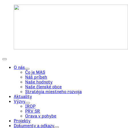
O nás
Čo je MAS
Náš príbeh
Naše hodnoty
Naše členské obce
Stratégia miestneho rozvoja
Aktuality
Výzvy
IROP
PRV SR
Orava v pohybe
Projekty
Dokumenty a odkazy