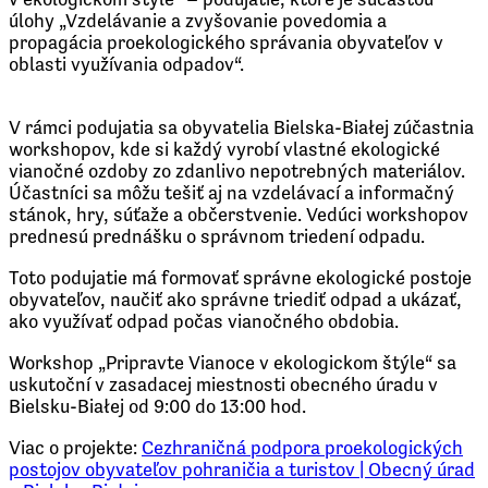
úlohy „Vzdelávanie a zvyšovanie povedomia a
propagácia proekologického správania obyvateľov v
oblasti využívania odpadov“.
V rámci podujatia sa obyvatelia Bielska-Białej zúčastnia
workshopov, kde si každý vyrobí vlastné ekologické
vianočné ozdoby zo zdanlivo nepotrebných materiálov.
Účastníci sa môžu tešiť aj na vzdelávací a informačný
stánok, hry, súťaže a občerstvenie. Vedúci workshopov
prednesú prednášku o správnom triedení odpadu.
Toto podujatie má formovať správne ekologické postoje
obyvateľov, naučiť ako správne triediť odpad a ukázať,
ako využívať odpad počas vianočného obdobia.
Workshop „Pripravte Vianoce v ekologickom štýle“ sa
uskutoční v zasadacej miestnosti obecného úradu v
Bielsku-Białej od 9:00 do 13:00 hod.
Viac o projekte:
Cezhraničná podpora proekologických
postojov obyvateľov pohraničia a turistov | Obecný úrad