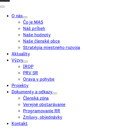
O nás
Čo je MAS
Náš príbeh
Naše hodnoty
Naše členské obce
Stratégia miestneho rozvoja
Aktuality
Výzvy
IROP
PRV SR
Orava v pohybe
Projekty
Dokumenty a odkazy
Členská zóna
Verejné obstarávanie
Programovanie RR
Zmluvy, objednávky
Kontakt