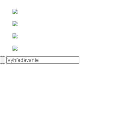
Search
for: