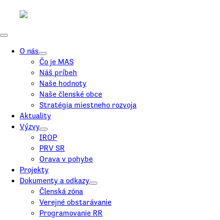
O nás
Čo je MAS
Náš príbeh
Naše hodnoty
Naše členské obce
Stratégia miestneho rozvoja
Aktuality
Výzvy
IROP
PRV SR
Orava v pohybe
Projekty
Dokumenty a odkazy
Členská zóna
Verejné obstarávanie
Programovanie RR