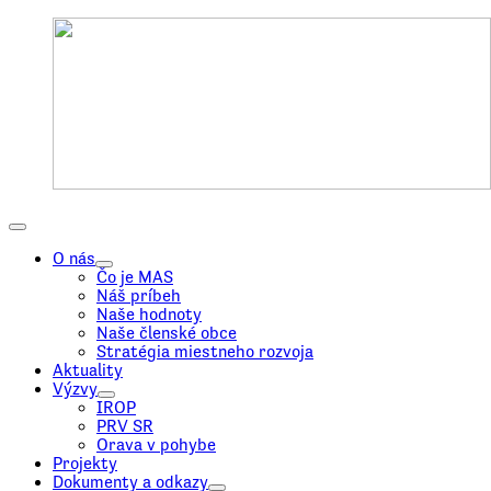
O nás
Čo je MAS
Náš príbeh
Naše hodnoty
Naše členské obce
Stratégia miestneho rozvoja
Aktuality
Výzvy
IROP
PRV SR
Orava v pohybe
Projekty
Dokumenty a odkazy