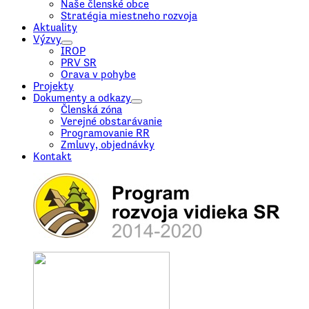
Naše členské obce
Stratégia miestneho rozvoja
Aktuality
Výzvy
IROP
PRV SR
Orava v pohybe
Projekty
Dokumenty a odkazy
Členská zóna
Verejné obstarávanie
Programovanie RR
Zmluvy, objednávky
Kontakt