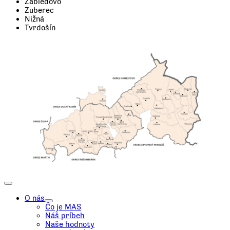
Zábiedovo
Zuberec
Nižná
Tvrdošín
O nás
Čo je MAS
Náš príbeh
Naše hodnoty