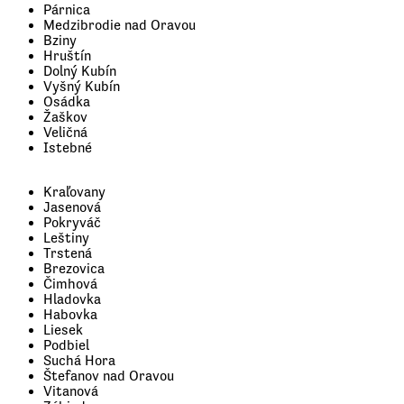
Párnica
Medzibrodie nad Oravou
Bziny
Hruštín
Dolný Kubín
Vyšný Kubín
Osádka
Žaškov
Veličná
Istebné
Kraľovany
Jasenová
Pokryváč
Leštiny
Trstená
Brezovica
Čimhová
Hladovka
Habovka
Liesek
Podbiel
Suchá Hora
Štefanov nad Oravou
Vitanová