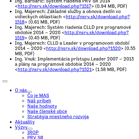
Ing. Barbarič: Systém riadenia PRV SR 2014
<
http://nsrv.sk/download.php?1517
> (0.94 MB, PDF)
Ing. Majerech: Základné služby a obnova dedín vo
vidieckych oblastiach <
http://nsrv.sk/download.php?
1518
> (0.61 MB, PDF)
Ing. Majerech: Systém riadenia CLLD pre programové
obdobie 2014 – 2020 <
http://nsrv.sk/download.php?
1519
> (0.45 MB, PDF)
Ing. Majerech: CLLD a Leader v programovom období
2014 – 2020 <
http://nsrv.sk/download.php?1520
> (0.55
MB, PDF)
Ing. Vnuk: Implementácia prístupu Leader 2007 – 2013
a plány na programové obdobie 2014 – 2020
<
http://nsrv.sk/download.php?1521
> (1.58 MB, PDF)
O nás
Čo je MAS
Náš príbeh
Naše hodnoty
Naše členské obce
Stratégia miestneho rozvoja
Aktuality
Výzvy
IROP
PRV SR