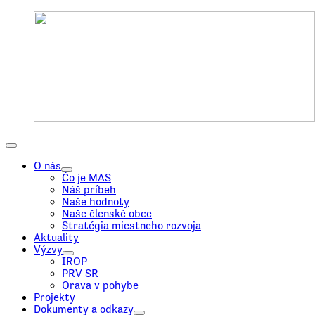
O nás
Čo je MAS
Náš príbeh
Naše hodnoty
Naše členské obce
Stratégia miestneho rozvoja
Aktuality
Výzvy
IROP
PRV SR
Orava v pohybe
Projekty
Dokumenty a odkazy