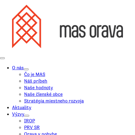
O nás
Čo je MAS
Náš príbeh
Naše hodnoty
Naše členské obce
Stratégia miestneho rozvoja
Aktuality
Výzvy
IROP
PRV SR
Orava v pohybe