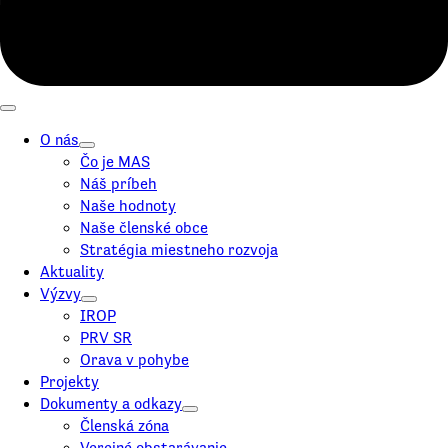
O nás
Čo je MAS
Náš príbeh
Naše hodnoty
Naše členské obce
Stratégia miestneho rozvoja
Aktuality
Výzvy
IROP
PRV SR
Orava v pohybe
Projekty
Dokumenty a odkazy
Členská zóna
Verejné obstarávanie