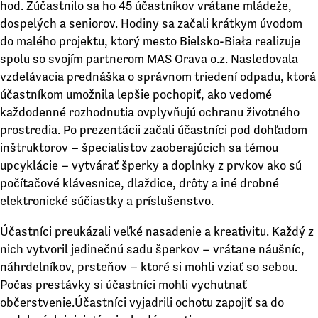
hod. Zúčastnilo sa ho 45 účastníkov vrátane mládeže,
dospelých a seniorov. Hodiny sa začali krátkym úvodom
do malého projektu, ktorý mesto Bielsko-Biała realizuje
spolu so svojím partnerom MAS Orava o.z. Nasledovala
vzdelávacia prednáška o správnom triedení odpadu, ktorá
účastníkom umožnila lepšie pochopiť, ako vedomé
každodenné rozhodnutia ovplyvňujú ochranu životného
prostredia. Po prezentácii začali účastníci pod dohľadom
inštruktorov – špecialistov zaoberajúcich sa témou
upcyklácie – vytvárať šperky a doplnky z prvkov ako sú
počítačové klávesnice, dlaždice, drôty a iné drobné
elektronické súčiastky a príslušenstvo.
Účastníci preukázali veľké nasadenie a kreativitu. Každý z
nich vytvoril jedinečnú sadu šperkov – vrátane náušníc,
náhrdelníkov, prsteňov – ktoré si mohli vziať so sebou.
Počas prestávky si účastníci mohli vychutnať
občerstvenie.Účastníci vyjadrili ochotu zapojiť sa do