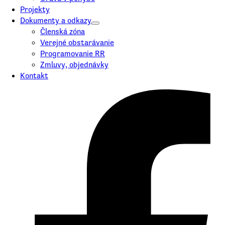
Projekty
Dokumenty a odkazy
Členská zóna
Verejné obstarávanie
Programovanie RR
Zmluvy, objednávky
Kontakt