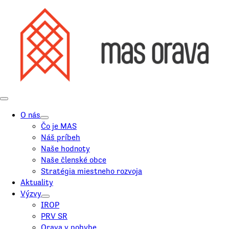
O nás
Čo je MAS
Náš príbeh
Naše hodnoty
Naše členské obce
Stratégia miestneho rozvoja
Aktuality
Výzvy
IROP
PRV SR
Orava v pohybe