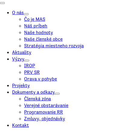
O nás
Čo je MAS
Náš príbeh
Naše hodnoty
Naše členské obce
Stratégia miestneho rozvoja
Aktuality
Výzvy
IROP
PRV SR
Orava v pohybe
Projekty
Dokumenty a odkazy
Členská zóna
Verejné obstarávanie
Programovanie RR
Zmluvy, objednávky
Kontakt