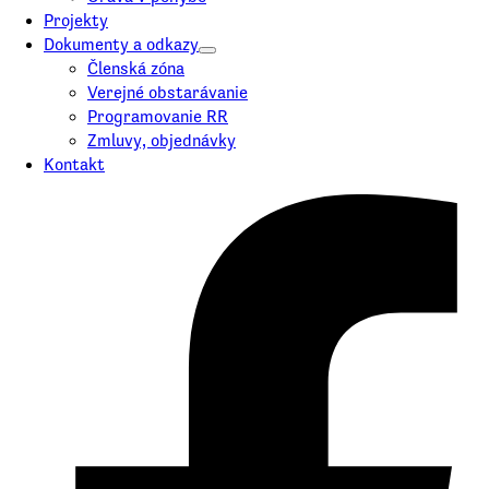
Projekty
Dokumenty a odkazy
Členská zóna
Verejné obstarávanie
Programovanie RR
Zmluvy, objednávky
Kontakt