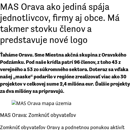
MAS Orava ako jediná spája
jednotlivcov, firmy aj obce. Má
takmer stovku členov a
predstavuje nové logo
Ťaháme Oravu. Sme Miestna akčná skupina z Oravského
Podzámku. Pod naše krídla patrí 96 členov, z toho 43 z
verejného a 53 zo súkromného sektora. Doteraz sa vďaka
našej „maske“ podarilo v regióne zrealizovať viac ako 30
projektov v celkovej sume 2,4 milióna eur.
Ďalšie projekty
za dva milióny sa pripravujú.
MAS Orava: Zomknúť obyvateľov
Zomknúť obyvateľov Oravy a podnetnou ponukou aktivít