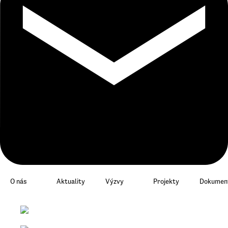
O nás
Aktuality
Výzvy
Projekty
Dokument