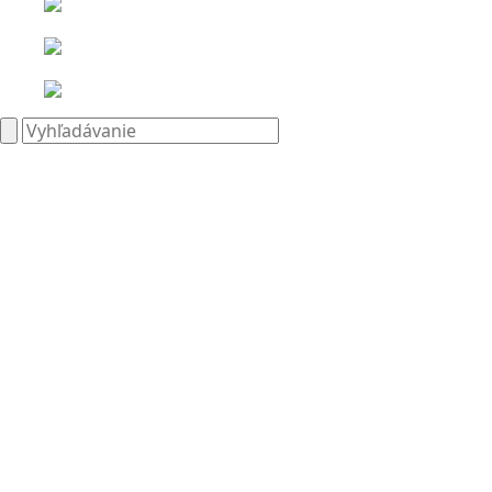
Search
for: