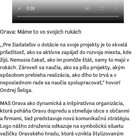
Orava: Máme to vo svojich rukách
,,Pre žiadateľov o dotácie na svoje projekty je to skvelá
príležitosť, ako sa aktívne zapájať do rozvoja miesta, kde
žijú. Nemusia čakať, ako im pomôže štát, samy to majú v
rukách. Zároveň sa naučia, ako sa píšu projekty, akým
spôsobom prebieha realizácia, ako dlho to trvá a v
neposlednom rade sa naučia spolupracovať,” hovorí
Ondrej Šeliga.
MAS Orava ako dynamická a inšpiratívna organizácia,
ktorá poháňa Oravu dopredu a stmeľuje obce s občanmi
a firmami, tiež predstavuje novú komunikačnú stratégiu.
Logo nášho združenia odkazuje na symbolickú siluetu
vežičky Oravského hradu, ktorá vznikla štylizovaným