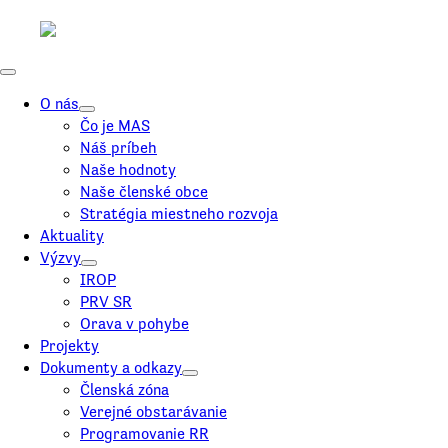
O nás
Čo je MAS
Náš príbeh
Naše hodnoty
Naše členské obce
Stratégia miestneho rozvoja
Aktuality
Výzvy
IROP
PRV SR
Orava v pohybe
Projekty
Dokumenty a odkazy
Členská zóna
Verejné obstarávanie
Programovanie RR