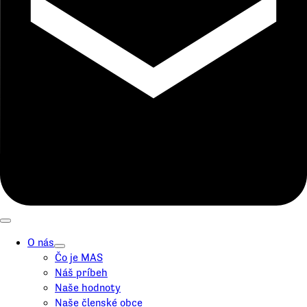
O nás
Čo je MAS
Náš príbeh
Naše hodnoty
Naše členské obce