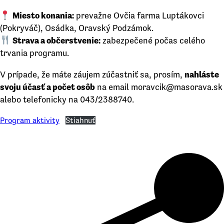
Miesto konania:
prevažne Ovčia farma Luptákovci
(Pokryváč), Osádka, Oravský Podzámok.
Strava a občerstvenie:
zabezpečené počas celého
trvania programu.
V prípade, že máte záujem zúčastniť sa, prosím,
nahláste
svoju účasť a počet osôb
na email moravcik@masorava.sk
alebo telefonicky na 043/2388740.
Program aktivity
Stiahnuť