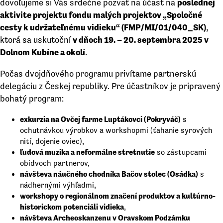
dovoľujeme si Vás srdečne pozvať na účasť na
poslednej
aktivite projektu fondu malých projektov „Spoločné
cesty k udržateľnému vidieku“ (FMP/MI/01/040_SK)
,
ktorá sa uskutoční
v dňoch 19. – 20. septembra 2025 v
Dolnom Kubíne a okolí
.
Počas dvojdňového programu privítame partnerskú
delegáciu z Českej republiky. Pre účastníkov je pripravený
bohatý program:
exkurzia na Ovčej farme Luptákovci (Pokryváč)
s
ochutnávkou výrobkov a workshopmi (ťahanie syrových
nití, dojenie oviec),
ľudová muzika a neformálne stretnutie
so zástupcami
obidvoch partnerov,
návšteva náučného chodníka Bačov stolec (Osádka)
s
nádhernými výhľadmi,
workshopy o regionálnom značení produktov a kultúrno-
historickom potenciáli vidieka
,
návšteva Archeoskanzenu v Oravskom Podzámku