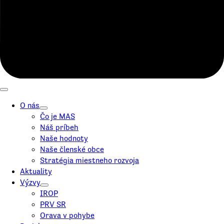
O nás
Čo je MAS
Náš príbeh
Naše hodnoty
Naše členské obce
Stratégia miestneho rozvoja
Aktuality
Výzvy
IROP
PRV SR
Orava v pohybe