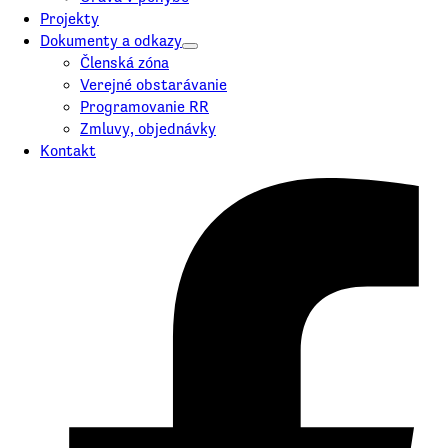
Projekty
Dokumenty a odkazy
Členská zóna
Verejné obstarávanie
Programovanie RR
Zmluvy, objednávky
Kontakt