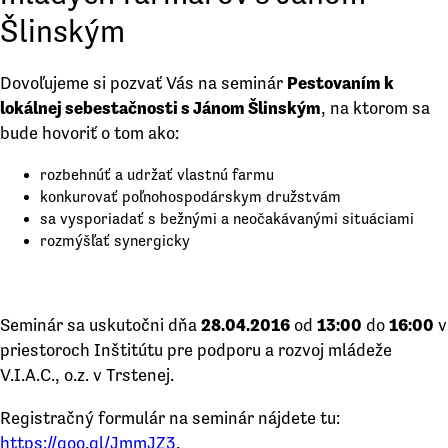
Šlinským
Dovoľujeme si pozvať Vás na seminár
Pestovaním k
lokálnej sebestačnosti s Jánom Šlinským
, na ktorom sa
bude hovoriť o tom ako:
rozbehnúť a udržať vlastnú farmu
konkurovať poľnohospodárskym družstvám
sa vysporiadať s bežnými a neočakávanými situáciami
rozmýšľať synergicky
Seminár sa uskutočni dňa
28.04.2016
od
13:00
do
16:00
v
priestoroch Inštitútu pre podporu a rozvoj mládeže
V.I.A.C., o.z. v Trstenej.
Registračný formulár na seminár nájdete tu:
https://goo.gl/JmmJZ3
.