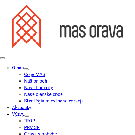
O nás
Čo je MAS
Náš príbeh
Naše hodnoty
Naše členské obce
Stratégia miestneho rozvoja
Aktuality
Výzvy
IROP
PRV SR
Orava v pohybe