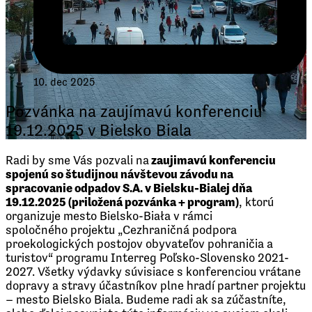
10. dec 2025
Pozvánka na zaujímavú konferenciu
19.12.2025 v Bielsko Biala
Radi by sme Vás pozvali na
zaujimavú konferenciu
spojenú so študijnou návštevou závodu na
spracovanie odpadov S.A. v Bielsku-Bialej dňa
19.12.2025 (priložená pozvánka + program)
, ktorú
organizuje mesto Bielsko-Biała v rámci
spoločného projektu „Cezhraničná podpora
proekologických postojov obyvateľov pohraničia a
turistov“ programu Interreg Poľsko-Slovensko 2021-
2027. Všetky výdavky súvisiace s konferenciou vrátane
dopravy a stravy účastníkov plne hradí partner projektu
– mesto Bielsko Biala. Budeme radi ak sa zúčastníte,