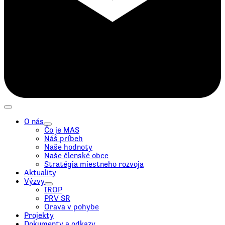
O nás
Čo je MAS
Náš príbeh
Naše hodnoty
Naše členské obce
Stratégia miestneho rozvoja
Aktuality
Výzvy
IROP
PRV SR
Orava v pohybe
Projekty
Dokumenty a odkazy