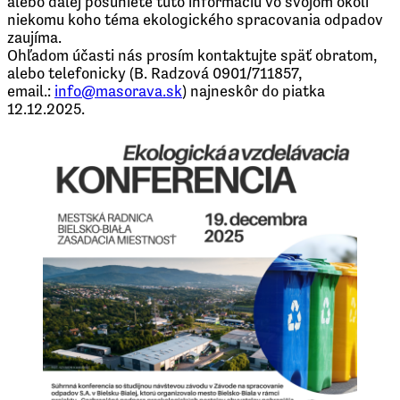
alebo ďalej posuniete túto informáciu vo svojom okoli
niekomu koho téma ekologického spracovania odpadov
zaujíma.
Ohľadom účasti nás prosím kontaktujte späť obratom,
alebo telefonicky (B. Radzová 0901/711857,
email.:
info@masorava.sk
) najneskôr do piatka
12.12.2025.