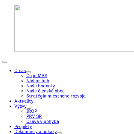
O nás
Čo je MAS
Náš príbeh
Naše hodnoty
Naše členské obce
Stratégia miestneho rozvoja
Aktuality
Výzvy
IROP
PRV SR
Orava v pohybe
Projekty
Dokumenty a odkazy