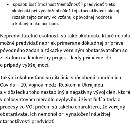
spôsobilosť (možnosť/nemožnosť ) predvídať tieto
okolnosti pri vynaložení náležitej starostlivosti ako aj
rozsah tejto zmeny vo vzťahu k pôvodnej hodnote
a k daným okolnostiam.
Nepredvídateľné okolnosti sú také okolnosti, ktoré nebolo
možné predvídať napriek primerane dôkladnej príprave
pôvodného zadania zákazky verejným obstarávateľom so
zreteľom na konkrétny projekt, kedy primárne ide
o prípady vyššej moci.
Takými okolnosťami sú situácia spôsobená pandémiou
Covidu – 19, vojnou medzi Ruskom a Ukrajinou
a v dôsledku toho nestabilný a negatívny vývoj cien, ktoré
v celosvetovom meradle ovplyvňujú život ľudí a teda aj
procesy vo VO, pričom sú takého charakteru, že verejný
obstarávateľ ich nemohol pri vynaložení náležitej
starostlivosti predvídať.