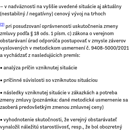
– v nadväznosti na vyššie uvedené situácie aj aktuálny
(nestabilný / negatívny) cenový vývoj na trhoch
[2]
pri posudzovaní oprávnenosti uskutočnenia zmeny
zmluvy podľa § 18 ods. 1 písm. c) zákona o verejnom
obstarávaní úrad odporúča postupovať v zmysle záverov
vyslovených v metodickom usmernení č. 9408-5000/2021
a vychádzať z nasledujúcich premís:
• analýza príčin vzniknutej situácie
• príčinné súvislosti so vzniknutou situáciou
• následky vzniknutej situácie v zákazkách a potreba
zmeny zmluvy (poznámka: dané metodické usmernenie sa
zaoberá predovšetkým zmenou zmluvnej ceny)
• vyhodnotenie skutočnosti, že verejný obstarávateľ
vynaložil náležitú starostlivosť, resp., že bol obozretný