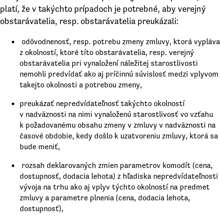
platí, že v takýchto prípadoch je potrebné, aby verejný
obstarávatelia, resp. obstarávatelia preukázali:
odôvodnenosť, resp. potrebu zmeny zmluvy, ktorá vypláva
z okolností, ktoré títo obstarávatelia, resp. verejný
obstarávatelia pri vynaložení náležitej starostlivosti
nemohli predvídať ako aj príčinnú súvislosť medzi vplyvom
takejto okolnosti a potrebou zmeny,
preukázať nepredvídateľnosť takýchto okolností
v nadväznosti na nimi vynaloženú starostlivosť vo vzťahu
k požadovanému obsahu zmeny v zmluvy v nadväznosti na
časové obdobie, kedy došlo k uzatvoreniu zmluvy, ktorá sa
bude meniť,
rozsah deklarovaných zmien parametrov komodít (cena,
dostupnosť, dodacia lehota) z hľadiska nepredvídateľnosti
vývoja na trhu ako aj vplyv týchto okolností na predmet
zmluvy a parametre plnenia (cena, dodacia lehota,
dostupnosť),