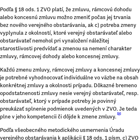
Podľa § 18 ods. 1 ZVO platí, že zmluvu, rámcovú dohodu
alebo koncesnú zmluvu možno zmeniť počas jej trvania
bez nového verejného obstarávania, ak c) potreba zmeny
vyplynula z okolností, ktoré verejný obstarávateľ alebo
obstarávateľ nemohol pri vynaložení náležitej
starostlivosti predvídať a zmenou sa nemení charakter
zmluvy, rámcovej dohody alebo koncesnej zmluvy.
Každú zmenu zmluvy, rámcovej zmluvy a koncesnej zmluvy
je potrebné vyhodnocovať individuálne vo väzbe na obsah
konkrétnej zmluvy a okolnosti prípadu. Dôkazné bremeno
opodstatnenosti zmluvy nesie verejný obstarávateľ, resp.
obstarávateľ, ktorý v prípade potreby je povinný
preukázať splnenie podmienok uvedených v ZVO. Je teda
[2]
plne v jeho kompetencii či dôjde k zmene zmluvy.
Podľa všeobecného metodického usmernenia Úradu
verejného obstarávania k aplikácii § 18 ods. 1 písm. c) ZVO