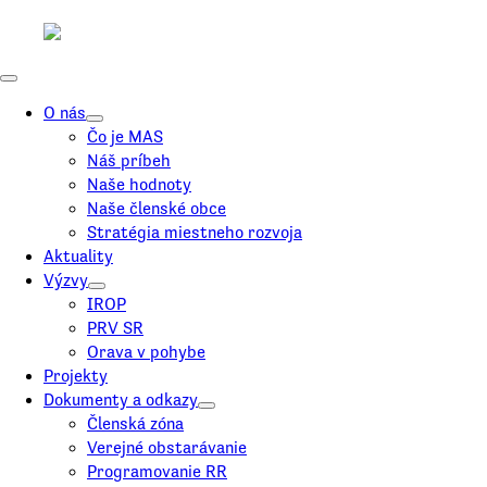
O nás
Čo je MAS
Náš príbeh
Naše hodnoty
Naše členské obce
Stratégia miestneho rozvoja
Aktuality
Výzvy
IROP
PRV SR
Orava v pohybe
Projekty
Dokumenty a odkazy
Členská zóna
Verejné obstarávanie
Programovanie RR