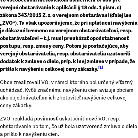
verejné obstarávanie k aplikácii § 18 ods. 1 písm. c)
zákona 343/2015 Z. z. o verejnom obstarávaní (ďalej len
,,ZVO“). Tu však upozorňujeme, že pri uplatnení navýšenia
je dôkazné bremeno na verejnom obstarávateľovi, resp.
obstarávateľovi – t.j. musí preukázať opodstatnenosť
postupu, resp. zmeny ceny. Potom je postačujúce, aby
verejný obstarávatelia, resp. obstarávatelia uzatvorili
dodatok k zmluve o dielo, príp. k inej zmluve v prípade, že
[1]
prišlo k navýšeniu celkovej ceny zákazky.
Obce zrealizovali VO, v rámci ktorého bol určený víťazný
uchádzač. Kvôli značnému navýšeniu cien avizuje obciam
ako objednávateľom ich zhotoviteľ navýšenie celkovej
ceny zákazky.
ZVO neukladá povinnosť uskutočniť nové VO, resp.
obstarávanie po tom, čo už bola uzatvorená zmluva o dielo
a prišlo k navýšeniu cien.