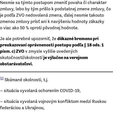
Nesmie sa týmto postupom zmeniť povaha či charakter
zmluvy, lebo by tým prišlo k podstatnej zmene zmluvy, čo
je podľa ZVO nedovolená zmena, ďalej nesmie takouto
zmenou zmluvy prísť ani k navýšeniu hodnoty zákazky
o viac ako 50 % oproti pôvodnej hodnote.
Je ale potrebné upozorniť, že
dôkazné bremeno pri
preukazovaní oprávnenosti postupu podľa § 18 ods. 1
písm. c) ZVO
v zmysle vyššie uvedených
skutočností/okolností
je výlučne na verejnom
obstarávateľovi.
[1]
Skúmané okolnosti, t.j.
– situácia vyvolaná ochorením COVID-19,
– situácia vyvolaná vojnovým konfliktom medzi Ruskou
federáciou a Ukrajinou,