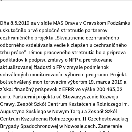
Dňa 8.5.2019 sa v sídle MAS Orava v Oravskom Podzámku
uskutočnilo prvé spoločné stretnutie partnerov
cezhraničného projektu „Skvalitnenie cezhraničného
odborného vzdelávania vedie k zlepšeniu cezhraničného
trhu práce“. Témou pracovného stretnutia bola príprava
podkladov k podpisu zmluvy o NFP a prerokovanie
aktualizovanej žiadosti o FP v zmysle podmienok
schválených monitorovacím výborom programu. Projekt
bol schválený monitorovacím výborom 19. marca 2019 a
získal finančný príspevok z EFRR vo výške 200 463,32
euro. Partnermi projektu sú Stowarzyszenie Rozwoju
Orawy, Zespół Szkół Centrum Kształcenia Rolniczego im.
Augustyna Suskiego w Nowym Targu a Zespół Szkół
Centrum Kształcenia Rolniczego im. II Czechosłowackiej
Brygady Spadochronowej w Nowosielcach. Zameranie