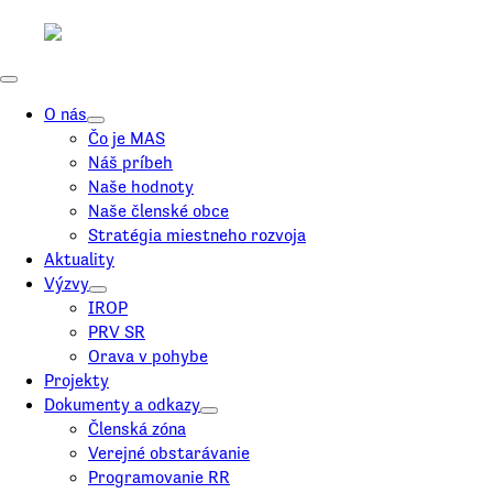
O nás
Čo je MAS
Náš príbeh
Naše hodnoty
Naše členské obce
Stratégia miestneho rozvoja
Aktuality
Výzvy
IROP
PRV SR
Orava v pohybe
Projekty
Dokumenty a odkazy
Členská zóna
Verejné obstarávanie
Programovanie RR