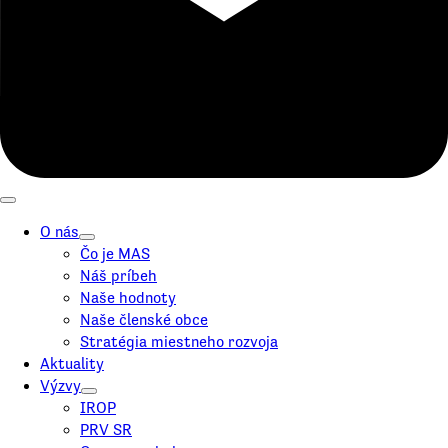
O nás
Čo je MAS
Náš príbeh
Naše hodnoty
Naše členské obce
Stratégia miestneho rozvoja
Aktuality
Výzvy
IROP
PRV SR