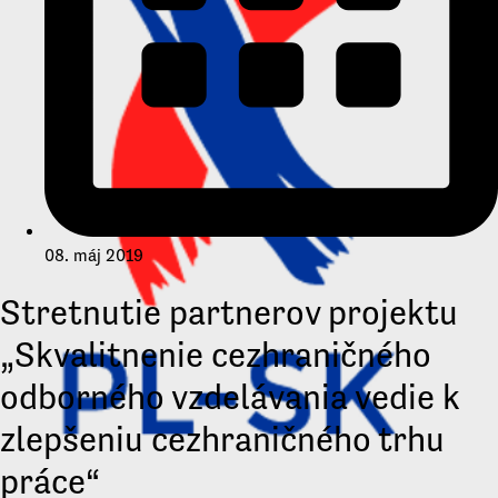
08. máj 2019
Stretnutie partnerov projektu
„Skvalitnenie cezhraničného
odborného vzdelávania vedie k
zlepšeniu cezhraničného trhu
práce“