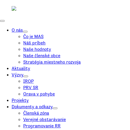
O nás
Čo je MAS
Náš príbeh
Naše hodnoty
Naše členské obce
Stratégia miestneho rozvoja
Aktuality
Výzvy
IROP
PRV SR
Orava v pohybe
Projekty
Dokumenty a odkazy
Členská zóna
Verejné obstarávanie
Programovanie RR