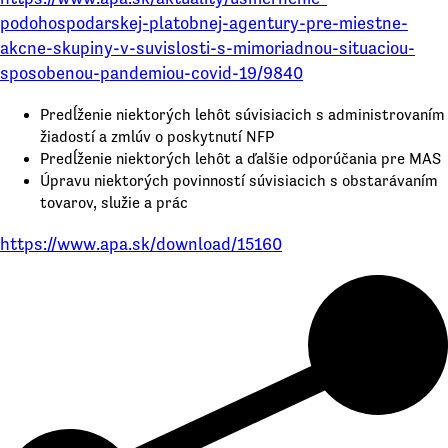
podohospodarskej-platobnej-agentury-pre-miestne-
akcne-skupiny-v-suvislosti-s-mimoriadnou-situaciou-
sposobenou-pandemiou-covid-19/9840
Predĺženie niektorých lehôt súvisiacich s administrovaním
žiadostí a zmlúv o poskytnutí NFP
Predĺženie niektorých lehôt a ďalšie odporúčania pre MAS
Úpravu niektorých povinností súvisiacich s obstarávaním
tovarov, služie a prác
https://www.apa.sk/download/15160