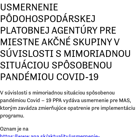
USMERNENIE
PÔDOHOSPODÁRSKEJ
PLATOBNEJ AGENTÚRY PRE
MIESTNE AKČNÉ SKUPINY V
SÚVISLOSTI S MIMORIADNOU
SITUÁCIOU SPÔSOBENOU
PANDÉMIOU COVID-19
V súvislosti s mimoriadnou situáciou spôsobenou
pandémiou Covid – 19 PPA vydáva usmernenie pre MAS,
ktorým zavádza zmierňujúce opatrenie pre implementáciu
programu.
Oznam je na
https://www.apa.sk/aktuality/usmernenie-