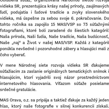
vidieka SR, prezentujúca krásy našej prírody, zaujímavých
ľudí, podujatia i ľudové tradície a zvyky slovenského
vidieka, má úspešne za sebou svoje 6. pokračovanie. Do
tohto ročníka sa zapojilo 15 MAS/VSP so 73 súťažnými
fotografiami, ktoré boli zaradené do šiestich kategórií:
Naša príroda, Naši ľudia, Naše tradície, Naša budúcnosť,
Naše „naj“ a Život v našej MAS/VSP. Každá z kategórií
ponúkla nevšedné i pozoruhodné zábery a hlasujúci mali z
čoho vyberať.
V mene Národnej siete rozvoja vidieka SR ďakujeme
súťažiacim za zaslanie originálnych tematických snímok i
hlasujúcim, ktorí vyjadrili svoj názor prostredníctvom
internetového hlasovania. Víťazom súťaže posielame
srdečné gratulácie.
MAS Orava, o.z. sa pripája a taktiež ďakuje za každý jeden
hlas, ktorý naše fotografie v silnej konkurencii získali.