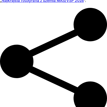
„
Najkrajšia fotografia z územia MAS/VSP 2016
“.