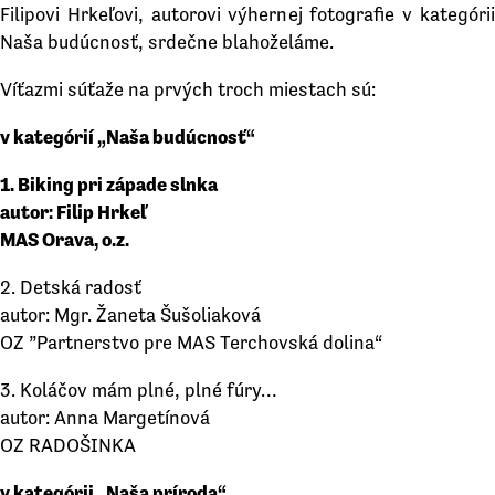
Filipovi Hrkeľovi, autorovi výhernej fotografie v kategórii
Naša budúcnosť, srdečne blahoželáme.
Víťazmi súťaže na prvých troch miestach sú:
v kategórií „Naša budúcnosť“
1. Biking pri západe slnka
autor: Filip Hrkeľ
MAS Orava, o.z.
2. Detská radosť
autor: Mgr. Žaneta Šušoliaková
OZ ”Partnerstvo pre MAS Terchovská dolina“
3. Koláčov mám plné, plné fúry…
autor: Anna Margetínová
OZ RADOŠINKA
v kategórii „Naša príroda“