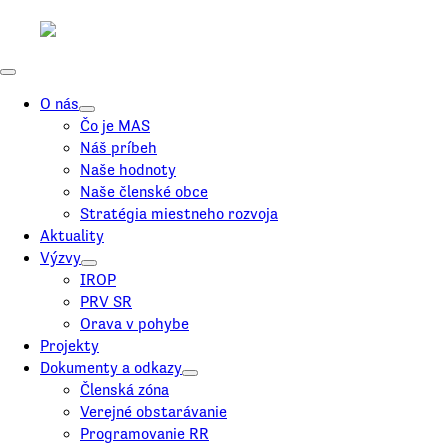
O nás
Čo je MAS
Náš príbeh
Naše hodnoty
Naše členské obce
Stratégia miestneho rozvoja
Aktuality
Výzvy
IROP
PRV SR
Orava v pohybe
Projekty
Dokumenty a odkazy
Členská zóna
Verejné obstarávanie
Programovanie RR