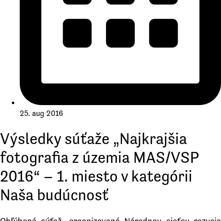
25. aug 2016
Výsledky súťaže „Najkrajšia
fotografia z územia MAS/VSP
2016“ – 1. miesto v kategórii
Naša budúcnosť
Obľúbená súťaž, organizovaná Národnou sieťou rozvoja