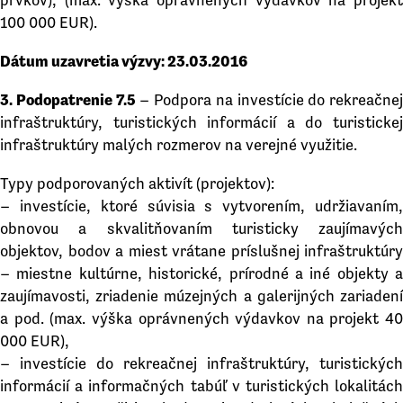
prvkov), (max. výška oprávnených výdavkov na projekt
100 000 EUR).
Dátum uzavretia výzvy: 23.03.2016
3. Podopatrenie 7.5
– Podpora na investície do rekreačnej
infraštruktúry, turistických informácií a do turistickej
infraštruktúry malých rozmerov na verejné využitie.
Typy podporovaných aktivít (projektov):
– investície, ktoré súvisia s vytvorením, udržiavaním,
obnovou a skvalitňovaním turisticky zaujímavých
objektov, bodov a miest vrátane príslušnej infraštruktúry
– miestne kultúrne, historické, prírodné a iné objekty a
zaujímavosti, zriadenie múzejných a galerijných zariadení
a pod. (max. výška oprávnených výdavkov na projekt 40
000 EUR),
– investície do rekreačnej infraštruktúry, turistických
informácií a informačných tabúľ v turistických lokalitách