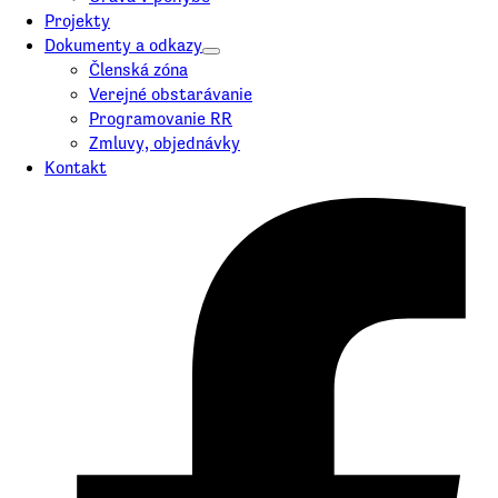
Projekty
Dokumenty a odkazy
Členská zóna
Verejné obstarávanie
Programovanie RR
Zmluvy, objednávky
Kontakt