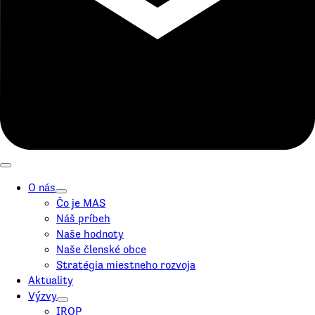
O nás
Čo je MAS
Náš príbeh
Naše hodnoty
Naše členské obce
Stratégia miestneho rozvoja
Aktuality
Výzvy
IROP