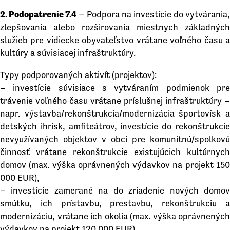
2. Podopatrenie 7.4
– Podpora na investície do vytvárania,
zlepšovania alebo rozširovania miestnych základných
služieb pre vidiecke obyvateľstvo vrátane voľného času a
kultúry a súvisiacej infraštruktúry.
Typy podporovaných aktivít (projektov):
– investície súvisiace s vytváraním podmienok pre
trávenie voľného času vrátane príslušnej infraštruktúry –
napr. výstavba/rekonštrukcia/modernizácia športovísk a
detských ihrísk, amfiteátrov, investície do rekonštrukcie
nevyužívaných objektov v obci pre komunitnú/spolkovú
činnosť vrátane rekonštrukcie existujúcich kultúrnych
domov (max. výška oprávnených výdavkov na projekt 150
000 EUR),
– investície zamerané na do zriadenie nových domov
smútku, ich prístavbu, prestavbu, rekonštrukciu a
modernizáciu, vrátane ich okolia (max. výška oprávnených
výdavkov na projekt 120 000 EUR),