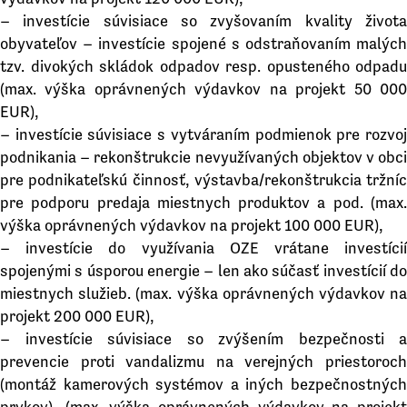
– investície súvisiace so zvyšovaním kvality života
obyvateľov – investície spojené s odstraňovaním malých
tzv. divokých skládok odpadov resp. opusteného odpadu
(max. výška oprávnených výdavkov na projekt 50 000
EUR),
– investície súvisiace s vytváraním podmienok pre rozvoj
podnikania – rekonštrukcie nevyužívaných objektov v obci
pre podnikateľskú činnosť, výstavba/rekonštrukcia tržníc
pre podporu predaja miestnych produktov a pod. (max.
výška oprávnených výdavkov na projekt 100 000 EUR),
– investície do využívania OZE vrátane investícií
spojenými s úsporou energie – len ako súčasť investícií do
miestnych služieb. (max. výška oprávnených výdavkov na
projekt 200 000 EUR),
– investície súvisiace so zvýšením bezpečnosti a
prevencie proti vandalizmu na verejných priestoroch
(montáž kamerových systémov a iných bezpečnostných