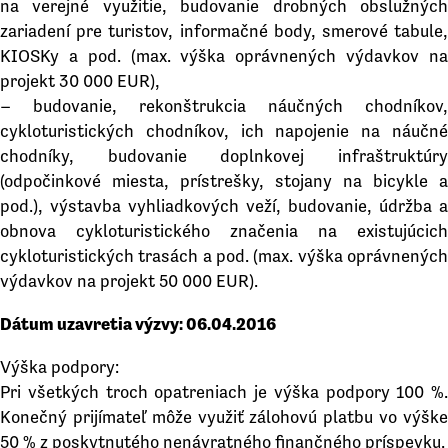
na verejné využitie, budovanie drobných obslužných
zariadení pre turistov, informačné body, smerové tabule,
KIOSKy a pod. (max. výška oprávnených výdavkov na
projekt 30 000 EUR),
– budovanie, rekonštrukcia náučných chodníkov,
cykloturistických chodníkov, ich napojenie na náučné
chodníky, budovanie doplnkovej infraštruktúry
(odpočinkové miesta, prístrešky, stojany na bicykle a
pod.), výstavba vyhliadkových veží, budovanie, údržba a
obnova cykloturistického značenia na existujúcich
cykloturistických trasách a pod. (max. výška oprávnených
výdavkov na projekt 50 000 EUR).
Dátum uzavretia výzvy: 06.04.2016
Výška podpory:
Pri všetkých troch opatreniach je výška podpory 100 %.
Konečný prijímateľ môže využiť zálohovú platbu vo výške
50 % z poskytnutého nenávratného finančného príspevku.