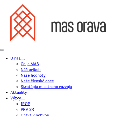
O nás
Čo je MAS
Náš príbeh
Naše hodnoty
Naše členské obce
Stratégia miestneho rozvoja
Aktuality
Výzvy
IROP
PRV SR
Orava v pohybe