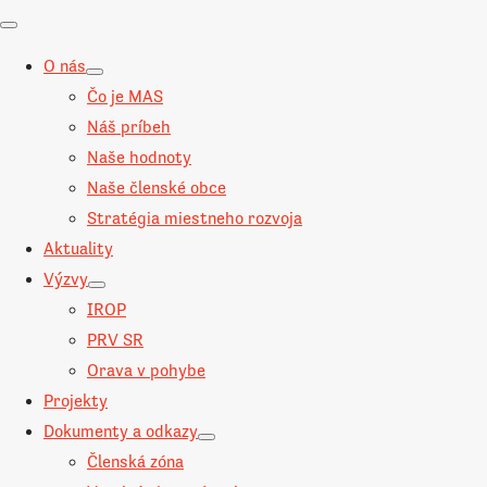
O nás
Čo je MAS
Náš príbeh
Naše hodnoty
Naše členské obce
Stratégia miestneho rozvoja
Aktuality
Výzvy
IROP
PRV SR
Orava v pohybe
Projekty
Dokumenty a odkazy
Členská zóna