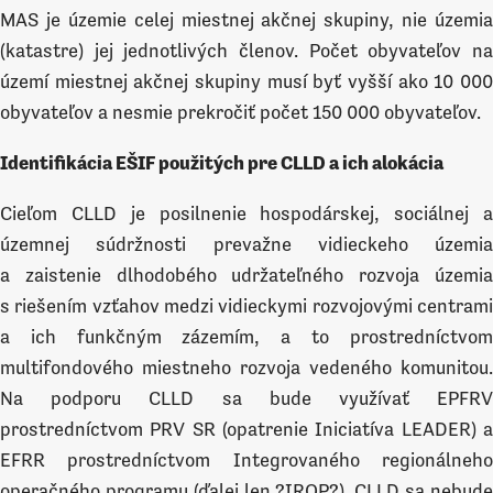
MAS je územie celej miestnej akčnej skupiny, nie územia
(katastre) jej jednotlivých členov. Počet obyvateľov na
území miestnej akčnej skupiny musí byť vyšší ako 10 000
obyvateľov a nesmie prekročiť počet 150 000 obyvateľov.
Identifikácia EŠIF použitých pre CLLD a ich alokácia
Cieľom CLLD je posilnenie hospodárskej, sociálnej a
územnej súdržnosti prevažne vidieckeho územia
a zaistenie dlhodobého udržateľného rozvoja územia
s riešením vzťahov medzi vidieckymi rozvojovými centrami
a ich funkčným zázemím, a to prostredníctvom
multifondového miestneho rozvoja vedeného komunitou.
Na podporu CLLD sa bude využívať EPFRV
prostredníctvom PRV SR (opatrenie Iniciatíva LEADER) a
EFRR prostredníctvom Integrovaného regionálneho
operačného programu (ďalej len ?IROP?). CLLD sa nebude