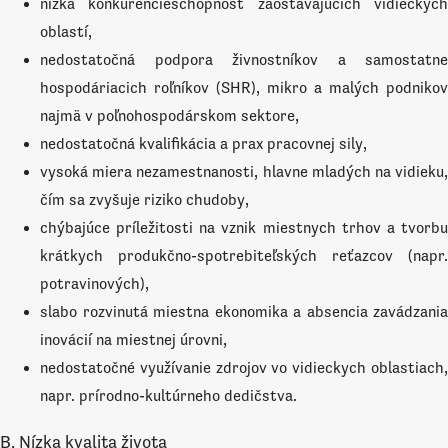
nízka konkurencieschopnosť zaostávajúcich vidieckych
oblastí,
nedostatočná podpora živnostníkov a samostatne
hospodáriacich roľníkov (SHR), mikro a malých podnikov
najmä v poľnohospodárskom sektore,
nedostatočná kvalifikácia a prax pracovnej sily,
vysoká miera nezamestnanosti, hlavne mladých na vidieku,
čím sa zvyšuje riziko chudoby,
chýbajúce príležitosti na vznik miestnych trhov a tvorbu
krátkych produkčno-spotrebiteľských reťazcov (napr.
potravinových),
slabo rozvinutá miestna ekonomika a absencia zavádzania
inovácií na miestnej úrovni,
nedostatočné využívanie zdrojov vo vidieckych oblastiach,
napr. prírodno-kultúrneho dedičstva.
B. Nízka kvalita života