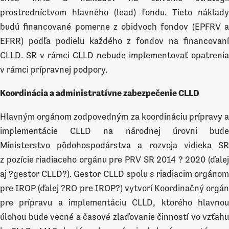
prostredníctvom hlavného (lead) fondu. Tieto náklady
budú financované pomerne z obidvoch fondov (EPFRV a
EFRR) podľa podielu každého z fondov na financovaní
CLLD. SR v rámci CLLD nebude implementovať opatrenia
v rámci prípravnej podpory.
Koordinácia a administratívne zabezpečenie CLLD
Hlavným orgánom zodpovedným za koordináciu prípravy a
implementácie CLLD na národnej úrovni bude
Ministerstvo pôdohospodárstva a rozvoja vidieka SR
z pozície riadiaceho orgánu pre PRV SR 2014 ? 2020 (ďalej
aj ?gestor CLLD?). Gestor CLLD spolu s riadiacim orgánom
pre IROP (ďalej ?RO pre IROP?) vytvorí Koordinačný orgán
pre prípravu a implementáciu CLLD, ktorého hlavnou
úlohou bude vecné a časové zlaďovanie činností vo vzťahu