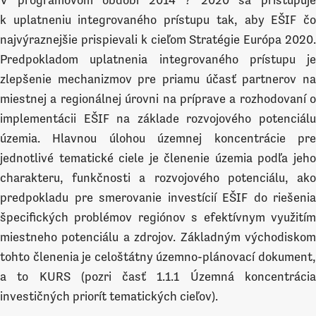
V programovom období 2014 ? 2020 sa pristupuje
k uplatneniu integrovaného prístupu tak, aby EŠIF čo
najvýraznejšie prispievali k cieľom Stratégie Európa 2020.
Predpokladom uplatnenia integrovaného prístupu je
zlepšenie mechanizmov pre priamu účasť partnerov na
miestnej a regionálnej úrovni na príprave a rozhodovaní o
implementácii EŠIF na základe rozvojového potenciálu
územia. Hlavnou úlohou územnej koncentrácie pre
jednotlivé tematické ciele je členenie územia podľa jeho
charakteru, funkčnosti a rozvojového potenciálu, ako
predpokladu pre smerovanie investícií EŠIF do riešenia
špecifických problémov regiónov s efektívnym využitím
miestneho potenciálu a zdrojov. Základným východiskom
tohto členenia je celoštátny územno-plánovací dokument,
a to KURS (pozri časť 1.1.1 Územná koncentrácia
investičných priorít tematických cieľov).