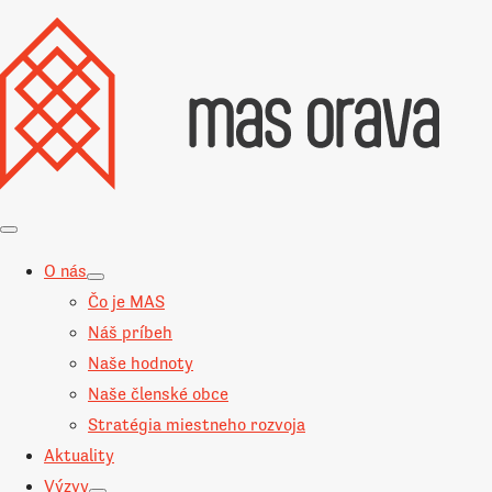
O nás
Čo je MAS
Náš príbeh
Naše hodnoty
Naše členské obce
Stratégia miestneho rozvoja
Aktuality
Výzvy