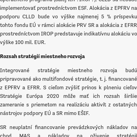
implementovať prostredníctvom ESF. Alokácia z EPFRV na
podporu CLLD bude vo výške najmenej 5 % príspevku
tohto fondu EÚ v rámci alokácie PRV SR a alokácia z EFRR
prostredníctvom IROP predstavuje indikatívnu alokáciu vo
výške 100 mil. EUR.
Rozsah stratégií miestneho rozvoja
Integrované stratégie miestneho rozvoja budú
pripravované ako multifondové stratégie, t. j. financované
z EPFRV a EFRR. S cieľom zvýšiť prínos k plneniu cieľov
Stratégie Európa 2020 môže mať ich rozsah širšie
zameranie s priemetom na realizáciu aktivít z ostatných
nástrojov podpory EÚ a SR mimo EŠIF.
SR neuplatní financovanie prevádzkových nákladov na
chod MAS a nákladov na oživenie stratégií