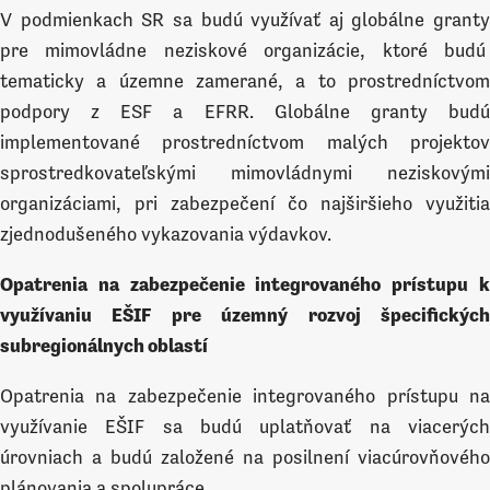
V podmienkach SR sa budú využívať aj globálne granty
pre mimovládne neziskové organizácie, ktoré budú
tematicky a územne zamerané, a to prostredníctvom
podpory z ESF a EFRR. Globálne granty budú
implementované prostredníctvom malých projektov
sprostredkovateľskými mimovládnymi neziskovými
organizáciami, pri zabezpečení čo najširšieho využitia
zjednodušeného vykazovania výdavkov.
Opatrenia na zabezpečenie integrovaného prístupu k
využívaniu EŠIF pre územný rozvoj špecifických
subregionálnych oblastí
Opatrenia na zabezpečenie integrovaného prístupu na
využívanie EŠIF sa budú uplatňovať na viacerých
úrovniach a budú založené na posilnení viacúrovňového
plánovania a spolupráce.