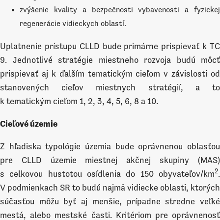
zvýšenie kvality a bezpečnosti vybavenosti a fyzickej
regenerácie vidieckych oblastí.
Uplatnenie prístupu CLLD bude primárne prispievať k TC
9. Jednotlivé stratégie miestneho rozvoja budú môcť
prispievať aj k ďalším tematickým cieľom v závislosti od
stanovených cieľov miestnych stratégií, a to
k tematickým cieľom 1, 2, 3, 4, 5, 6, 8 a 10.
Cieľové územie
Z hľadiska typológie územia bude oprávnenou oblasťou
pre CLLD územie miestnej akčnej skupiny (MAS)
2
s celkovou hustotou osídlenia do 150 obyvateľov/km
.
V podmienkach SR to budú najmä vidiecke oblasti, ktorých
súčasťou môžu byť aj menšie, prípadne stredne veľké
mestá, alebo mestské časti. Kritériom pre oprávnenosť