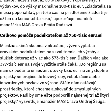
výdavkov, do výšky maximálne 100-tisíc eur. „Žiadatelia sa
musia poponáhľať, pretože čas na predloženie žiadostí je
už len do konca tohto roka,“ upozorňuje finančná
manažérka MAS Orava Beáta Radzová.
Celkovo pomôžu podnikateľom až 750-tisíc eurami
Miestna akčná skupina v aktuálnej výzve vyplatila
oravským podnikateľom na skvalitnenie ich výroby a
služieb doteraz už viac ako 373-tisíc eur. Ďalších viac ako
377-tisíc eur na svoje využitie stále čaká. „Do regiónu sa
nám už podarilo umiestniť stovky tisíc eur na zmysluplné
projekty smerujúce do kovovýroby, robotizácie alebo
inovatívnych prvkov vo výrobe. Stále nám ostávajú
prostriedky, ktoré chceme alokovať do zmysluplných
projektov. Radi by sme ešte podporili najmenej tri až štyri
projekty,“ vysvetľuje manažér MAS Orava Ondrej Šeliga.