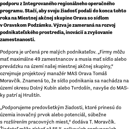
podporu z Integrovaného regionálneho operačného
programu. Stačí, aby svoju žiadosť podali do konca tohto
roka na Miestnej akčnej skupine Orava so sídlom
v Oravskom Podzámku. Výzva je zameraná na rozvoj
podnikateľského prostredia, inovácií a zvyšovanie
zamestnanosti.
Podpora je určená pre malých podnikateľov. „Firmy môžu
mať maximálne 49 zamestnancov a musia mať sídlo alebo
prevádzku na území našej miestnej akčnej skupiny,“
ozrejmuje projektový manažér MAS Orava Tomáš
Moravčík. Znamená to, že sídlo podnikania sa nachádza na
území okresu Dolný Kubín alebo Tvrdošín, navyše do MAS-
ky patrí aj Hruštín.
„Podporujeme predovšetkým žiadosti, ktoré prinesú do
územia inovačný prvok alebo potenciál, súbežne
s rozšírením pracovných miest,“ dodáva T. Moravčík.
Žiadateľ môže získať až 55 % celkových oprávnených