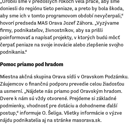
„Urobili sme v predošlých rokoch veľa práce, aby sme
doniesli do regiónu tieto peniaze, a preto by bola škoda,
aby sme ich v tomto programovom období nevyčerpali,“
hovorí predseda MAS Orava Jozef Záhora. „Vyzývame
firmy, podnikateľov, živnostníkov, aby sa prišli
poinformovať a napísať projekty, v ktorých budú môcť
čerpať peniaze na svoje inovácie alebo zlepšenie svojho
podnikania.“
Pomoc priamo pod hradom
Miestna akčná skupina Orava sídli v Oravskom Podzámku.
Záujemcov o finančnú podporu prevedie celou žiadosťou
a usmerní. „Nájdete nás priamo pod Oravským hradom.
Dvere k nám sú vždy otvorené. Prejdeme si základné
podmienky, vhodnosť pre dotáciu a dohodneme ďalší
postup,“ informuje O. Šeliga. Všetky informácie o výzve
nájdu podnikatelia aj na stránke masorava.sk.