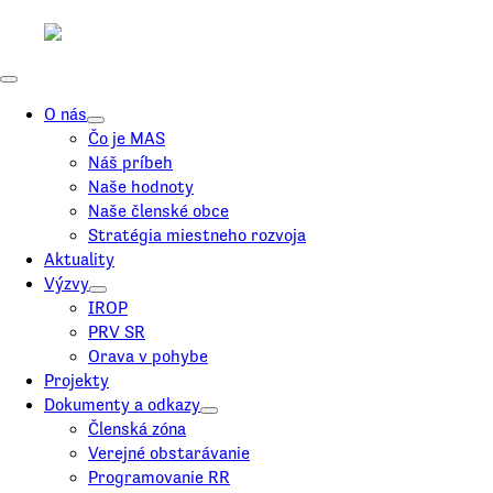
O nás
Čo je MAS
Náš príbeh
Naše hodnoty
Naše členské obce
Stratégia miestneho rozvoja
Aktuality
Výzvy
IROP
PRV SR
Orava v pohybe
Projekty
Dokumenty a odkazy
Členská zóna
Verejné obstarávanie
Programovanie RR