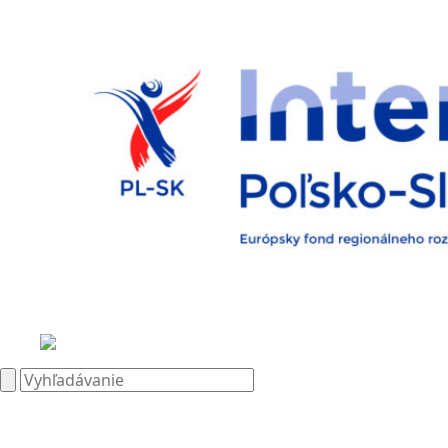
Search
for: