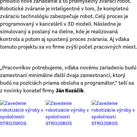
pribudlo nové zariadenie a to priemyselný zvárací robot.
Robotické zváranie je inteligentné v tom, že kompletnú
zváraciu technológiu zabezpečuje robot. Celý proces je
programovaný v kancelárii v 3D modeli. Následne je
simulovaný a poslaný na dielne, kde je realizovaná
kontrola a potom aj spustený proces zvárania. Aj vďaka
tomuto projektu sa vo firme zvýši počet pracovných miest.
„Pracovníkov potrebujeme, vďaka novému zariadeniu budú
zamestnaní minimálne ďalší dvaja zamestnanci, ktorý
budú na pozíciách priama obsluha a programátor,” teší sa
z novinky konateľ firmy
Ján Kozáčik
.