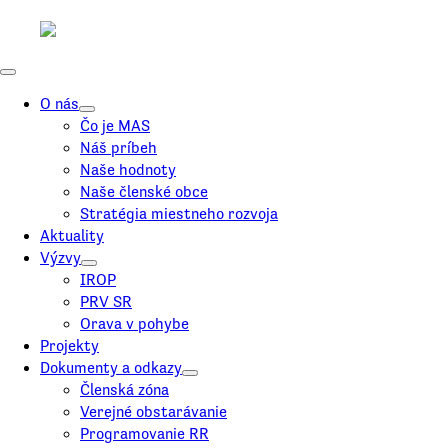
O nás
Čo je MAS
Náš príbeh
Naše hodnoty
Naše členské obce
Stratégia miestneho rozvoja
Aktuality
Výzvy
IROP
PRV SR
Orava v pohybe
Projekty
Dokumenty a odkazy
Členská zóna
Verejné obstarávanie
Programovanie RR