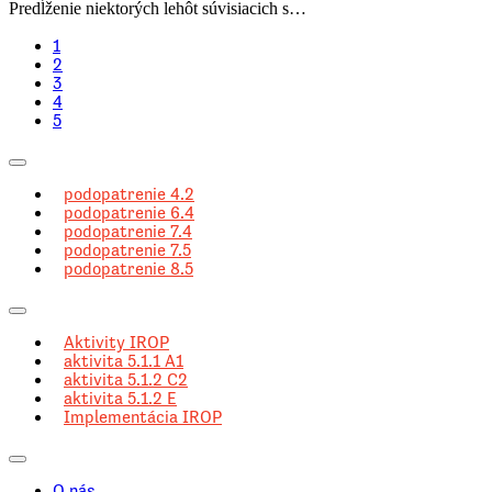
Predĺženie niektorých lehôt súvisiacich s…
1
2
3
4
5
podopatrenie 4.2
podopatrenie 6.4
podopatrenie 7.4
podopatrenie 7.5
podopatrenie 8.5
Aktivity IROP
aktivita 5.1.1 A1
aktivita 5.1.2 C2
aktivita 5.1.2 E
Implementácia IROP
O nás