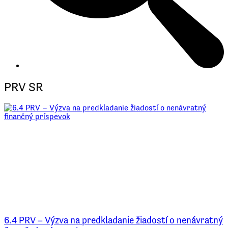
PRV SR
6.4 PRV – Výzva na predkladanie žiadostí o nenávratný