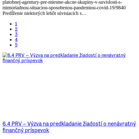
platobnej-agentury-pre-miestne-akcne-skupiny-v-suvislosti-s-
mimoriadnou-situaciou-sposobenou-pandemiou-covid-19/9840
Predĺženie niektorých lehôt súvisiacich s…
1
2
3
4
5
6.4 PRV – Výzva na predkladanie žiadostí o nenávratný
finančný príspevok