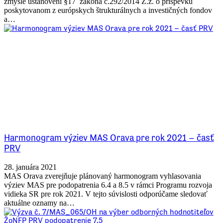
zmysle ustanovení §17 zákona č.292/2014 Z.z. o príspevku
poskytovanom z európskych štrukturálnych a investičných fondov
a…
Harmonogram výziev MAS Orava pre rok 2021 – časť
PRV
28. januára 2021
MAS Orava zverejňuje plánovaný harmonogram vyhlasovania
výziev MAS pre podopatrenia 6.4 a 8.5 v rámci Programu rozvoja
vidieka SR pre rok 2021. V tejto súvislosti odporúčame sledovať
aktuálne oznamy na…