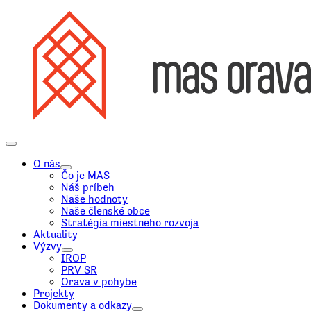
O nás
Čo je MAS
Náš príbeh
Naše hodnoty
Naše členské obce
Stratégia miestneho rozvoja
Aktuality
Výzvy
IROP
PRV SR
Orava v pohybe
Projekty
Dokumenty a odkazy