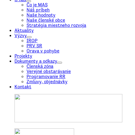
Čo je MAS
Náš príbeh
Naše hodnoty
Naše členské obce
Stratégia miestneho rozvoja
Aktuality
Výzvy
IROP
PRV SR
Orava v pohybe
Projekty
Dokumenty a odkazy
Členská zóna
Verejné obstarávanie
Programovanie RR
Zmluvy, objednávky
Kontakt