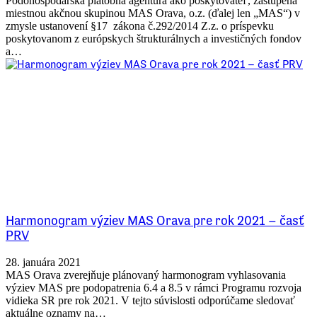
Pôdohospodárska platobná agentúra ako poskytovateľ, zastúpená
miestnou akčnou skupinou MAS Orava, o.z. (ďalej len „MAS“) v
zmysle ustanovení §17 zákona č.292/2014 Z.z. o príspevku
poskytovanom z európskych štrukturálnych a investičných fondov
a…
Harmonogram výziev MAS Orava pre rok 2021 – časť
PRV
28. januára 2021
MAS Orava zverejňuje plánovaný harmonogram vyhlasovania
výziev MAS pre podopatrenia 6.4 a 8.5 v rámci Programu rozvoja
vidieka SR pre rok 2021. V tejto súvislosti odporúčame sledovať
aktuálne oznamy na…