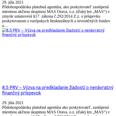
29. júla 2021
Pôdohospodárska platobná agentúra, ako poskytovateľ zastúpená
miestnou akčnou skupinou MAS Orava, o.z. (ďalej len „MAS“) v
zmysle ustanovení §17 zákona č.292/2014 Z.z. o príspevku
poskytovanom z európskych štrukturálnych a investičných fondov
a…
8.5 PRV – Výzva na predkladanie žiadostí o nenávratný
finančný príspevok
29. júla 2021
Pôdohospodárska platobná agentúra ako poskytovateľ, zastúpená
miestnou akčnou skupinou MAS Orava, o.z. (ďalej len „MAS“) v