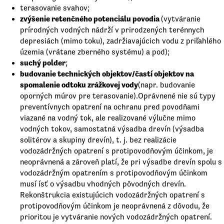
terasovanie svahov;
zvýšenie retenčného potenciálu povodia
(vytváranie
prírodných vodných nádrží v prirodzených terénnych
depresiách (mimo toku), zadržiavajúcich vodu z priľahlého
územia (vrátane zberného systému) a pod);
suchý polder
;
budovanie technických objektov/častí objektov na
spomalenie odtoku zrážkovej vody
(napr. budovanie
oporných múrov pre terasovanie).Oprávnené nie sú typy
preventívnych opatrení na ochranu pred povodňami
viazané na vodný tok, ale realizované výlučne mimo
vodných tokov, samostatná výsadba drevín (výsadba
solitérov a skupiny drevín), t. j. bez realizácie
vodozádržných opatrení s protipovodňovým účinkom, je
neoprávnená a zároveň platí, že pri výsadbe drevín spolu s
vodozádržným opatrením s protipovodňovým účinkom
musí ísť o výsadbu vhodných pôvodných drevín.
Rekonštrukcia existujúcich vodozádržných opatrení s
protipovodňovým účinkom je neoprávnená z dôvodu, že
prioritou je vytváranie nových vodozádržných opatrení.