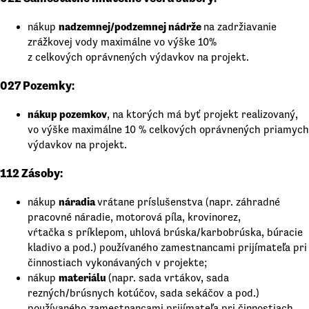
nadzemnej/podzemnej nádrže
nákup
na zadržiavanie
zrážkovej vody maximálne vo výške 10%
z celkových oprávnených výdavkov na projekt.
027 Pozemky:
nákup pozemkov
, na ktorých má byť projekt realizovaný,
vo výške maximálne 10 % celkových oprávnených priamych
výdavkov na projekt.
112
Zásoby
:
náradia
nákup
vrátane príslušenstva (napr. záhradné
pracovné náradie, motorová píla, krovinorez,
vŕtačka s príklepom, uhlová brúska/karbobrúska, búracie
kladivo a pod.) používaného zamestnancami prijímateľa pri
činnostiach vykonávaných v projekte;
materiálu
nákup
(napr. sada vrtákov, sada
rezných/brúsnych kotúčov, sada sekáčov a pod.)
používaného zamestnancami prijímateľa pri činnostiach