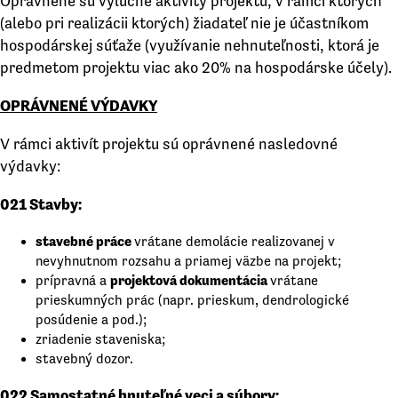
Oprávnené sú výlučne aktivity projektu, v rámci ktorých
(alebo pri realizácii ktorých) žiadateľ nie je účastníkom
hospodárskej súťaže (využívanie nehnuteľnosti, ktorá je
predmetom projektu viac ako 20% na hospodárske účely).
OPRÁVNENÉ VÝDAVKY
V rámci aktivít projektu sú oprávnené nasledovné
výdavky:
021 Stavby:
stavebné práce
vrátane demolácie realizovanej v
nevyhnutnom rozsahu a priamej väzbe na projekt;
projektová dokumentácia
prípravná a
vrátane
prieskumných prác (napr. prieskum, dendrologické
posúdenie a pod.);
zriadenie staveniska;
stavebný dozor.
022 Samostatné hnuteľné veci a súbory: