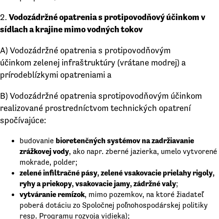
2.
Vodozádržné opatrenia s protipovodňový účinkom v
sídlach a krajine mimo vodných tokov
A) Vodozádržné opatrenia s protipovodňovým
účinkom zelenej infraštruktúry (vrátane modrej) a
prírodeblízkymi opatreniami a
B) Vodozádržné opatrenia sprotipovodňovým účinkom
realizované prostredníctvom technických opatrení
spočívajúce:
bioretenčných systémov na zadržiavanie
budovanie
zrážkovej vody
, ako napr. zberné jazierka, umelo vytvorené
mokrade, polder;
zelené infiltračné pásy, zelené vsakovacie prielahy rigoly,
ryhy a priekopy, vsakovacie jamy, zádržné valy
;
vytváranie remízok
, mimo pozemkov, na ktoré žiadateľ
poberá dotáciu zo Spoločnej poľnohospodárskej politiky
resp. Programu rozvoja vidieka);