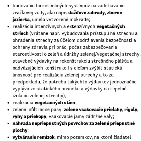
budovanie bioretenčných systémov na zadržiavanie
dažďové záhrady, zberné
zrážkovej vody, ako napr.
ja
zierka
, umelo vytvorené mokrade;
vegetačných
realizácia intenzívnych a extenzívnych
striech
(vrátane napr. vybudovania prístupu na strechu a
ohradenia strechy za účelom dodržiavania bezpečnosti a
ochrany zdravia pri práci počas zabezpečovania
starostlivosti o zeleň a údržby zelenej/vegetačnej strechy,
stavebné výdavky na rekonštrukciu strešného plášťa a
nadväzujúcich konštrukcií s cieľom zvýšiť statickú
únosnosť pre realizáciu zelenej strechy a to za
predpokladu, že potreba takýchto výdavkov jednoznačne
vyplýva zo statického posudku a výdavky na tepelnú
izoláciu zelenej strechy);
ve
getačných stien
realizácia
;
zelené vsakovacie prielahy, rigoly,
zelené infiltračné pásy,
ryhy a prie
kopy
, vsakovacie jamy,zádržné valy;
n
áhrada nepriepustných povrchov za zelené priepustné
plochy
;
vytváranie remízok
, mimo pozemkov, na ktoré žiadateľ