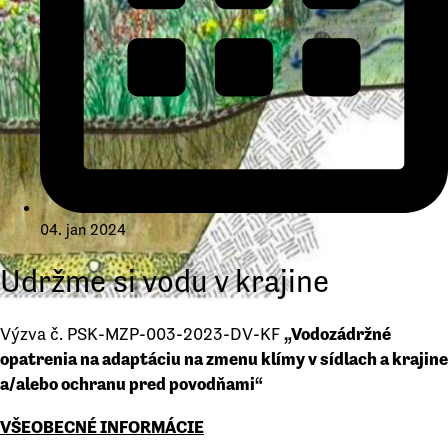
04. jan 2024
Udržme si vodu v krajine
Výzva č. PSK-MZP-003-2023-DV-KF
„Vodozádržné
opatrenia na adaptáciu na zmenu klímy v sídlach a krajine
a/alebo ochranu pred povodňami“
VŠEOBECNÉ INFORMÁCIE