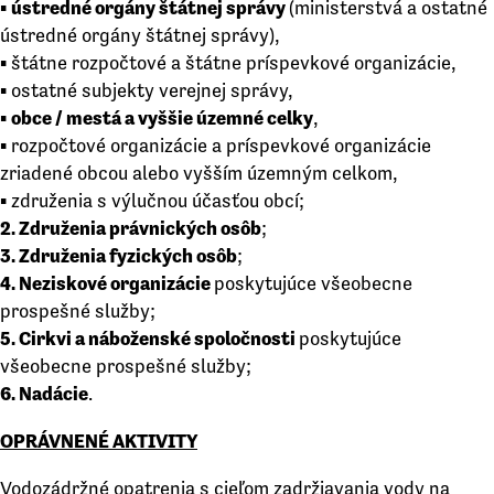
▪
ústredné orgány štátnej správy
(ministerstvá a ostatné
ústredné orgány štátnej správy),
▪ štátne rozpočtové a štátne príspevkové organizácie,
▪ ostatné subjekty verejnej správy,
▪
obce / mestá a vyššie územné celky
,
▪ rozpočtové organizácie a príspevkové organizácie
zriadené obcou alebo vyšším územným celkom,
▪ združenia s výlučnou účasťou obcí;
2. Združenia právnických osôb
;
3. Združenia fyzických osôb
;
4. Neziskové organizácie
poskytujúce všeobecne
prospešné služby;
5. Cirkvi a náboženské spoločnosti
poskytujúce
všeobecne prospešné služby;
6. Nadácie
.
OPRÁVNENÉ AKTIVITY
Vodozádržné opatrenia s cieľom zadržiavania vody na