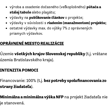
pútača a
výroba a osadenie dočasného (veľkoplošného)
stálej tabule
alebo plagátu;
publikovanie článkov
výdavky na
o projekte;
riadením (manažmentom) projektu;
výdavky v súvislosti s
ostatné výdavky max. do výšky 7% z oprávnených
priamych výdavkov.
OPRÁVNENÉ MIESTO REALIZÁCIE
Územie
všetkých krajov Slovenskej republiky
(t.j. vrátane
územia Bratislavského kraja).
INTENZITA POMOCI
Financovanie: 100% (t.j.
bez potreby spolufinancovania zo
strany žiadateľa
).
Minimálna
a min
imálna výška NFP
na projekt žiadateľa nie
je stanovená.