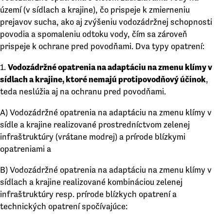
území (v sídlach a krajine), čo prispeje k zmierneniu
prejavov sucha, ako aj zvýšeniu vodozádržnej schopnosti
povodia a spomaleniu odtoku vody, čím sa zároveň
prispeje k ochrane pred povodňami. Dva typy opatrení:
1.
V
odozádržné opatrenia na adaptáciu na zmenu klímy v
sídlach a
krajine,
ktoré nemajú protipovodňový účinok
,
teda neslúžia aj na ochranu pred povodňami.
A) Vodozádržné opatrenia na adaptáciu na zmenu klímy v
sídle a krajine realizované prostredníctvom zelenej
infraštruktúry (vrátane modrej) a prírode blízkymi
opatreniami a
B) Vodozádržné opatrenia na adaptáciu na zmenu klímy v
sídlach a krajine realizované kombináciou zelenej
infraštruktúry resp. prírode blízkych opatrení a
technických opatrení spočívajúce: