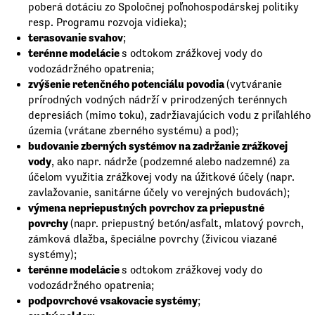
poberá dotáciu zo Spoločnej poľnohospodárskej politiky
resp. Programu rozvoja vidieka);
terasovanie svahov
;
terénne modelácie
s odtokom zrážkovej vody do
vodozádržného opatrenia;
zvýšenie retenčného potenciálu povodia
(vytváranie
prírodných vodných nádrží v prirodzených terénnych
depresiách (mimo toku), zadržiavajúcich vodu z priľahlého
územia (vrátane zberného systému) a pod);
budovanie zberných systémov na zadržanie zrážkovej
vody
, ako napr. nádrže (podzemné alebo nadzemné) za
účelom využitia zrážkovej vody na úžitkové účely (napr.
zavlažovanie, sanitárne účely vo verejných budovách);
výmena nepriepustných povrchov za priepustné
povrchy
(napr. priepustný betón/asfalt, mlatový povrch,
zámková dlažba, špeciálne povrchy (živicou viazané
systémy);
ter
énne modelácie
s odtokom zrážkovej vody do
vodozádržného opatrenia;
podpovrchové vsakovacie systémy
;