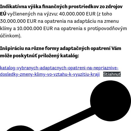
Indikatívna výška finančných prostriedkov zo zdrojov
EÚ
vyčlenených na výzvu: 40.000.000 EUR (z toho
30.000.000 EUR na opatrenia na adaptáciu na zmenu
klímy a 10.000.000 EUR na opatrenia s protipovodňovým
účinkom).
Inšpiráciu na rôzne formy adaptačných opatrení Vám
môže poskytnúť priložený katalóg:
katalog-vybranych-adaptacnych-opatreni-na-nepriaznive-
dosledky-zmeny-klimy-vo-vztahu-k-vyuzitiu-kraji
Stiahnuť