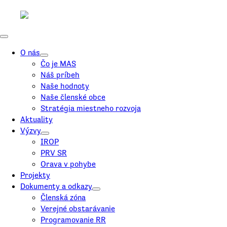
O nás
Čo je MAS
Náš príbeh
Naše hodnoty
Naše členské obce
Stratégia miestneho rozvoja
Aktuality
Výzvy
IROP
PRV SR
Orava v pohybe
Projekty
Dokumenty a odkazy
Členská zóna
Verejné obstarávanie
Programovanie RR