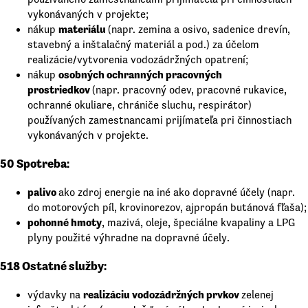
vykonávaných v projekte;
materiálu
nákup
(napr. zemina a osivo, sadenice drevín,
stavebný a inštalačný materiál a pod.) za účelom
realizácie/vytvorenia vodozádržných opatrení;
osobných ochranných pracovných
nákup
prostriedkov
(napr. pracovný odev, pracovné rukavice,
ochranné okuliare, chrániče sluchu, respirátor)
používaných zamestnancami prijímateľa pri činnostiach
vykonávaných v projekte.
50 Spotreba:
palivo
ako zdroj energie na iné ako dopravné účely (napr.
do motorových píl, krovinorezov, ajpropán butánová fľaša);
pohonné hmoty
, mazivá, oleje, špeciálne kvapaliny a LPG
plyny použité výhradne na dopravné účely.
518 Ostatné služby:
realizáciu vodozádržných prvkov
výdavky na
zelenej