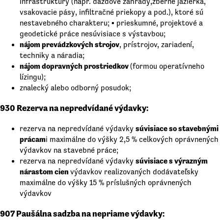
infraštruktúry (napr. dažďové záhrady,zberné jazierka,
vsakovacie pásy, infiltračné priekopy a pod.), ktoré sú
nestavebného charakteru; ▪ prieskumné, projektové a
geodetické práce nesúvisiace s výstavbou;
nájom prevádzkových strojov
, prístrojov, zariadení,
techniky a náradia;
nájom dopravných prostriedkov
(formou operatívneho
lízingu);
znalecký alebo odborný posudok;
930 Rezerva na nepredvídané výdavky:
súvisiace so stavebnými
rezerva na nepredvídané výdavky
prácam
i maximálne do výšky 2,5 % celkových oprávnených
výdavkov na stavebné práce;
súvisiace s výrazným
rezerva na nepredvídané výdavky
nárastom cien
výdavkov realizovaných dodávateľsky
maximálne do výšky 15 % príslušných oprávnených
výdavkov
907 Paušálna sadzba na nepriame výdavky: