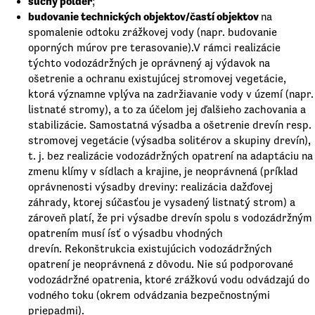
suchý polder
;
budovanie technických objektov/častí objektov
na
spomalenie odtoku zrážkovej vody (napr. budovanie
oporných múrov pre terasovanie).V rámci realizácie
týchto vodozádržných je oprávnený aj výdavok na
ošetrenie a ochranu existujúcej stromovej vegetácie,
ktorá významne vplýva na zadržiavanie vody v území (napr.
listnaté stromy), a to za účelom jej ďalšieho zachovania a
stabilizácie. Samostatná výsadba a ošetrenie drevín resp.
stromovej vegetácie (výsadba solitérov a skupiny drevín),
t. j. bez realizácie vodozádržných opatrení na adaptáciu na
zmenu klímy v sídlach a krajine, je neoprávnená (príklad
oprávnenosti výsadby dreviny: realizácia dažďovej
záhrady, ktorej súčasťou je vysadený listnatý strom) a
zároveň platí, že pri výsadbe drevín spolu s vodozádržným
opatrením musí ísť o výsadbu vhodných
drevín. Rekonštrukcia existujúcich vodozádržných
opatrení je neoprávnená z dôvodu. Nie sú podporované
vodozádržné opatrenia, ktoré zrážkovú vodu odvádzajú do
vodného toku (okrem odvádzania bezpečnostnými
priepadmi).