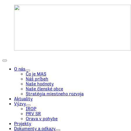
O nás
Čo je MAS
Náš príbeh
Naše hodnoty
Naše členské obce
Stratégia miestneho rozvoja
Aktuality
Výzvy
IROP
PRV SR
Orava v pohybe
Projekty
Dokumenty a odkazy