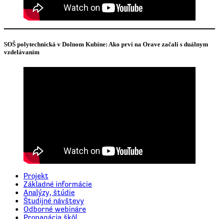
SOŠ polytechnická v Dolnom Kubíne: Ako prví na Orave začali s duálnym
vzdelávaním
Projekt
Základné informácie
Analýzy, štúdie
Študijné návštevy
Odborné webináre
Propagácia škôl