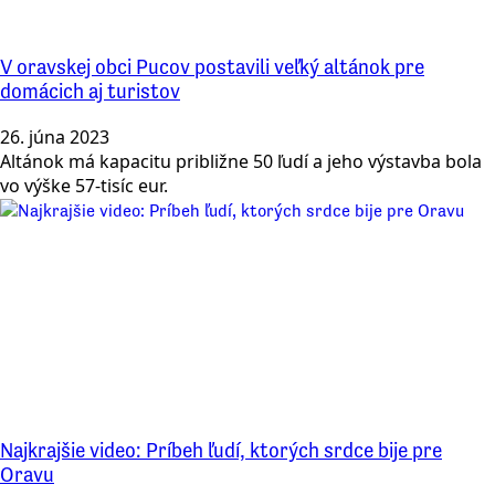
V oravskej obci Pucov postavili veľký altánok pre
domácich aj turistov
26. júna 2023
Altánok má kapacitu približne 50 ľudí a jeho výstavba bola
vo výške 57-tisíc eur.
Najkrajšie video: Príbeh ľudí, ktorých srdce bije pre
Oravu