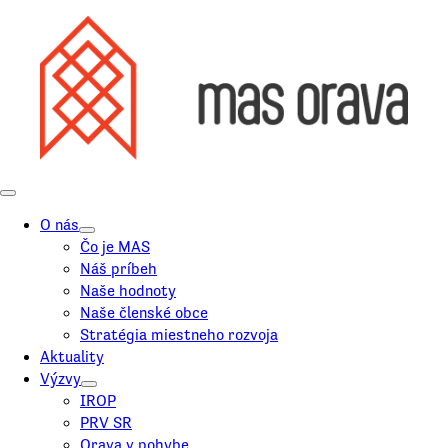
O nás
Čo je MAS
Náš príbeh
Naše hodnoty
Naše členské obce
Stratégia miestneho rozvoja
Aktuality
Výzvy
IROP
PRV SR
Orava v pohybe