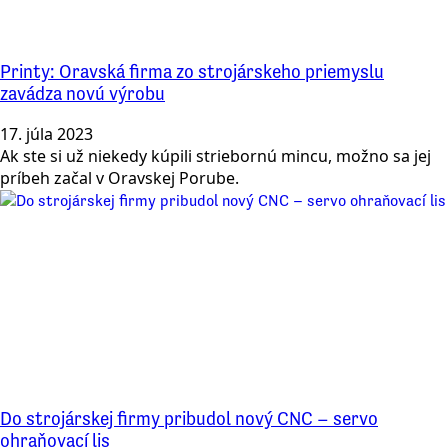
Printy: Oravská firma zo strojárskeho priemyslu
zavádza novú výrobu
17. júla 2023
Ak ste si už niekedy kúpili striebornú mincu, možno sa jej
príbeh začal v Oravskej Porube.
Do strojárskej firmy pribudol nový CNC – servo
ohraňovací lis