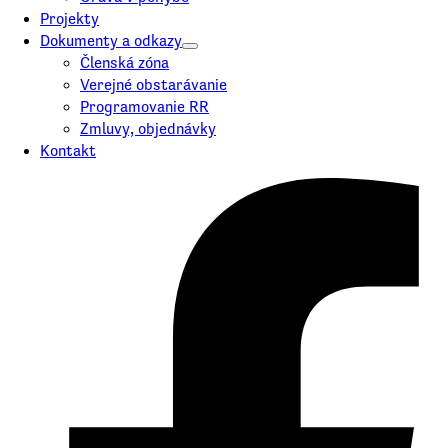
Projekty
Dokumenty a odkazy
Členská zóna
Verejné obstarávanie
Programovanie RR
Zmluvy, objednávky
Kontakt