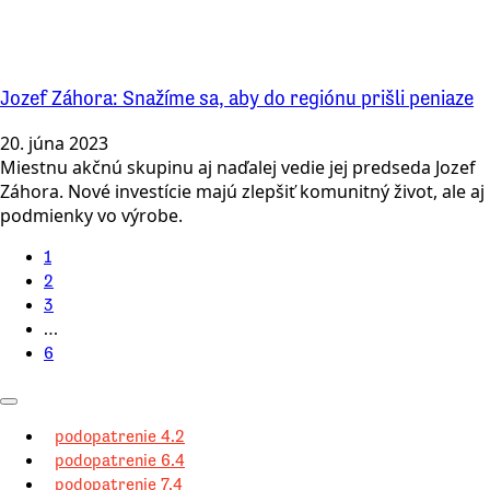
Jozef Záhora: Snažíme sa, aby do regiónu prišli peniaze
20. júna 2023
Miestnu akčnú skupinu aj naďalej vedie jej predseda Jozef
Záhora. Nové investície majú zlepšiť komunitný život, ale aj
podmienky vo výrobe.
1
2
3
…
6
podopatrenie 4.2
podopatrenie 6.4
podopatrenie 7.4