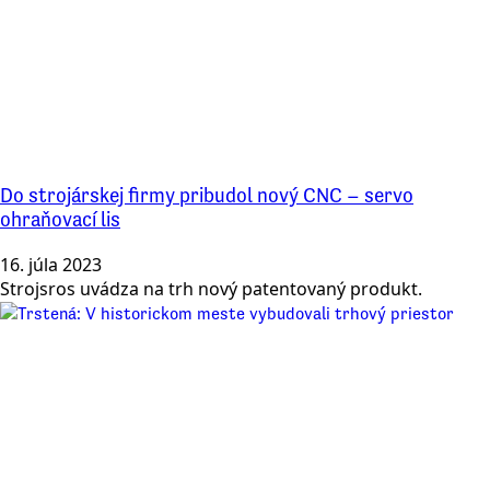
Do strojárskej firmy pribudol nový CNC – servo
ohraňovací lis
16. júla 2023
Strojsros uvádza na trh nový patentovaný produkt.