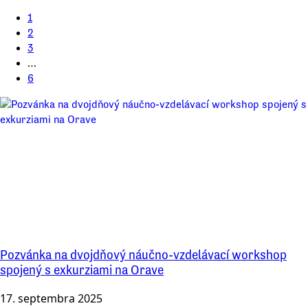
1
2
3
…
6
Pozvánka na dvojdňový náučno-vzdelávací workshop
spojený s exkurziami na Orave
17. septembra 2025