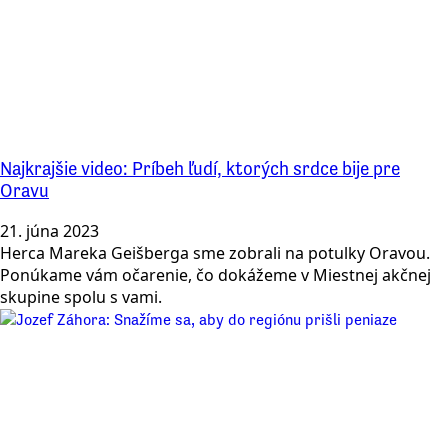
Najkrajšie video: Príbeh ľudí, ktorých srdce bije pre
Oravu
21. júna 2023
Herca Mareka Geišberga sme zobrali na potulky Oravou.
Ponúkame vám očarenie, čo dokážeme v Miestnej akčnej
skupine spolu s vami.