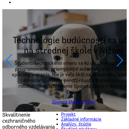
Technológie budúcnosti sa uč
na strednej škole v Nižnej
Študenti technického smeru sa tu učia mikropočítač
programovanie, priemyselné automaty alebo rozlič
spôsoby merania. Nie je veľa škôl na Slovensku, kde 
laboratóriu môžete porozprávať s humanoidným
robotom. Predstavujeme Spojenú školu v Nižnej n
Orave.
Spojená škola v Nižnej
Skvalitnenie
Projekt
Základné informácie
cezhraničného
Analýzy, štúdie
odborného vzdelávania
Študijné návštevy