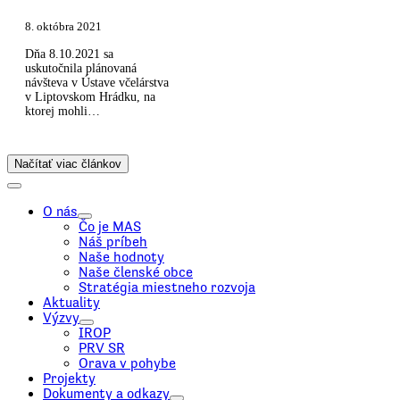
8. októbra 2021
Dňa 8.10.2021 sa
uskutočnila plánovaná
návšteva v Ústave včelárstva
v Liptovskom Hrádku, na
ktorej mohli…
Načítať viac článkov
O nás
Čo je MAS
Náš príbeh
Naše hodnoty
Naše členské obce
Stratégia miestneho rozvoja
Aktuality
Výzvy
IROP
PRV SR
Orava v pohybe
Projekty
Dokumenty a odkazy