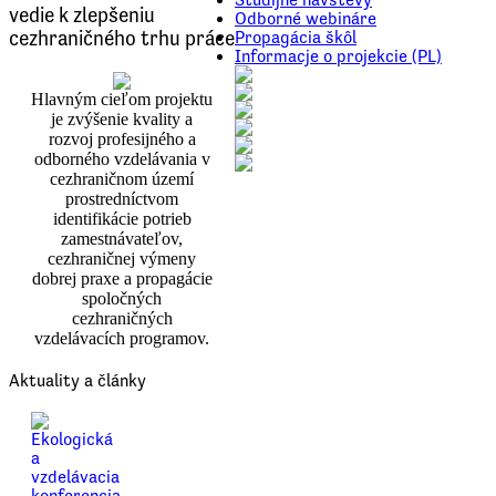
vedie k zlepšeniu
Odborné webináre
cezhraničného trhu práce
Propagácia škôl
Informacje o projekcie (PL)
Hlavným cieľom projektu
je zvýšenie kvality a
rozvoj profesijného a
odborného vzdelávania v
cezhraničnom území
prostredníctvom
identifikácie potrieb
zamestnávateľov,
cezhraničnej výmeny
dobrej praxe a propagácie
spoločných
cezhraničných
vzdelávacích programov.
Aktuality a články