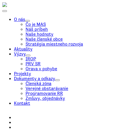
O nás
Čo je MAS
Náš príbeh
Naše hodnoty
Naše členské obce
Stratégia miestneho rozvoja
Aktuality
Výzvy
IROP
PRV SR
Orava v pohybe
Projekty
Dokumenty a odkazy
Členská zóna
Verejné obstarávanie
Programovanie RR
Zmluvy, objednávky
Kontakt